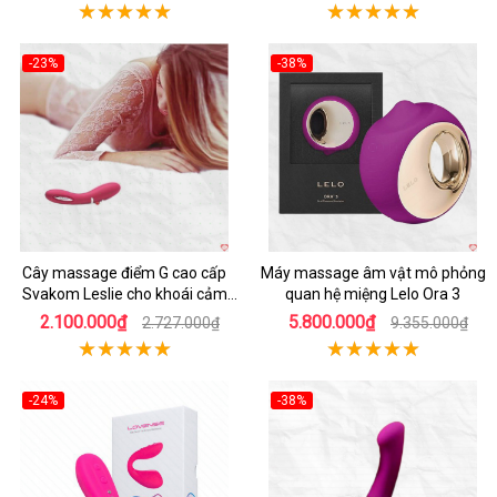
-23%
-38%
Hot
Hot
Cây massage điểm G cao cấp
Máy massage âm vật mô phỏng
Svakom Leslie cho khoái cảm
quan hệ miệng Lelo Ora 3
cực đỉnh từ Mỹ
2.100.000₫
5.800.000₫
2.727.000₫
9.355.000₫
-24%
-38%
Hot
Hot