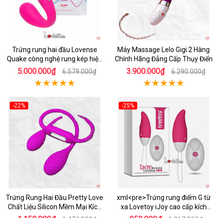
Trứng rung hai đầu Lovense
Máy Massage Lelo Gigi 2 Hàng
Quake công nghệ rung kép hiện
Chính Hãng Đẳng Cấp Thụy Điển
đại
5.000.000₫
3.900.000₫
6.579.000₫
6.290.000₫
-22%
-25%
Hot
Hot
Trứng Rung Hai Đầu Pretty Love
xml<pre>Trứng rung điểm G từ
Chất Liệu Silicon Mềm Mại Kích
xa Lovetoy iJoy cao cấp kích
Thích Đa Chế Độ
thích cực khoái</pre>