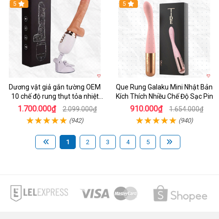
Hot
5
Hot
5
Dương vật giả gắn tường OEM
Que Rung Galaku Mini Nhật Bản
10 chế độ rung thụt tỏa nhiệt
Kích Thích Nhiều Chế Độ Sạc Pin
siêu thực
1.700.000₫
910.000₫
2.099.000₫
1.654.000₫
(942)
(940)
1
2
3
4
5