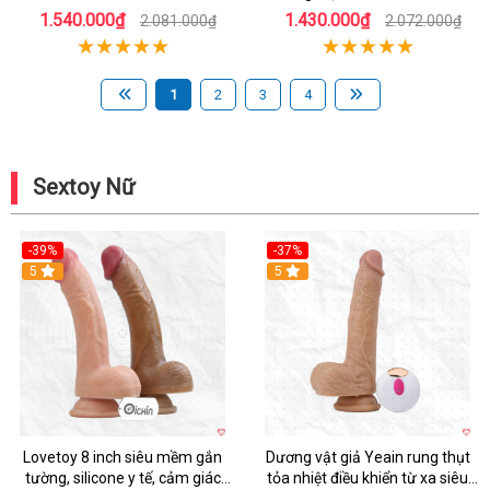
thăng hoa Nữ thủ dâm
1.540.000₫
1.430.000₫
2.081.000₫
2.072.000₫
1
2
3
4
Sextoy Nữ
-39%
-37%
Hot
5
5
Lovetoy 8 inch siêu mềm gắn
Dương vật giả Yeain rung thụt
tường, silicone y tế, cảm giác
tỏa nhiệt điều khiển từ xa siêu