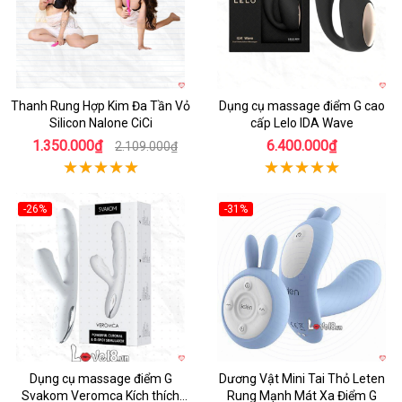
Thanh Rung Hợp Kim Đa Tần Vỏ
Dụng cụ massage điểm G cao
Silicon Nalone CiCi
cấp Lelo IDA Wave
1.350.000₫
6.400.000₫
2.109.000₫
-26%
-31%
Hot
Hot
Dụng cụ massage điểm G
Dương Vật Mini Tai Thỏ Leten
Svakom Veromca Kích thích
Rung Mạnh Mát Xa Điểm G