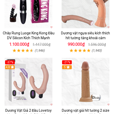
Chày Rung Luoge King Kong Đầu
Dương vật ngựa siêu kích thích
DV Silicon Kích Thích Mạnh
hít tường tăng khoái cảm
1.100.000₫
990.000₫
1.447.000₫
1.596.000₫
(1,946)
(1,945)
-37%
-21%
Hot
4.8
Hot
5
Dương Vật Giả 2 Đầu Lovetoy
Dương vật giả hít tường 2 size