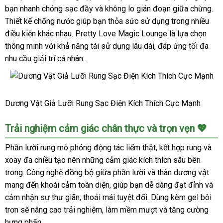
Sạc
bạn nhanh chóng sạc đầy và không lo gián đoạn giữa chừng.
Điện
Thiết kế chống nước giúp bạn thỏa sức sử dụng trong nhiều
Kích
điều kiện khác nhau. Pretty Love Magic Lounge là lựa chọn
Thích
Cực
thông minh với khả năng tái sử dụng lâu dài, đáp ứng tối đa
Mạnh
nhu cầu giải trí cá nhân.
Dương
Dương Vật Giả Lưỡi Rung Sạc Điện Kích Thích Cực Mạnh
Vật
Giả
Trải nghiệm cảm giác chân thực và trọn vẹn 💖
Lưỡi
Rung
Phần lưỡi rung mô phỏng động tác liếm thật, kết hợp rung và
Sạc
xoay đa chiều tạo nên những cảm giác kích thích sâu bên
Điện
trong. Công nghệ đồng bộ giữa phần lưỡi và thân dương vật
Kích
mang đến khoái cảm toàn diện, giúp bạn dễ dàng đạt đỉnh và
Thích
Cực
cảm nhận sự thư giãn, thoải mái tuyệt đối. Dùng kèm gel bôi
Mạnh
trơn sẽ nâng cao trải nghiệm, làm mềm mượt và tăng cường
hưng phấn.