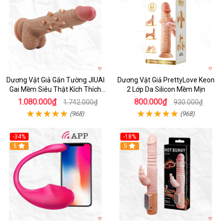
Dương Vật Giả Gắn Tường JIUAI
Dương Vật Giả PrettyLove Keon
Gai Mềm Siêu Thật Kích Thích
2 Lớp Da Silicon Mềm Mịn
Cực Đỉnh
1.080.000₫
800.000₫
1.742.000₫
930.000₫
(968)
(968)
-34%
-18%
5
Hot
5