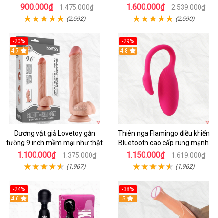
thật
HOT
900.000₫
1.600.000₫
1.475.000₫
2.539.000₫
(2,592)
(2,590)
-20%
-29%
Hot
4.7
Hot
4.8
Dương vật giả Lovetoy gắn
Thiên nga Flamingo điều khiển
tường 9 inch mềm mại như thật
Bluetooth cao cấp rung mạnh
1.100.000₫
1.150.000₫
1.375.000₫
1.619.000₫
(1,967)
(1,962)
-24%
-38%
4.6
Hot
5