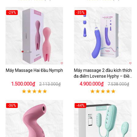
-29%
-35%
Hot
Hot
Máy Massage Hai Đầu Nymph
Máy massage 2 đầu kích thích
đa điểm Lovense Hyphy – Điều
khiển qua app
1.500.000₫
4.900.000₫
2.113.000₫
7.538.000₫
-36%
-44%
Hot
Hot