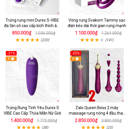
Trứng rung mini Durex S-VIBE
Vòng rung Svakom Tammy sạc
đa tần số cao cấp kích thích âm
điện kéo dài thời gian rung mạnh
đạo nữ giới
850.000₫
1.100.000₫
1.036.000₫
1.264.000₫
(220)
(141)
-21%
-25%
Hot
5
5
Trứng Rung Tình Yêu Durex S
Zalo Queen Bess 2 máy
VIBE Cao Cấp Thỏa Mãn Nữ Giới
massage rung nóng 4 đầu thay
thế kích thích
1.400.000₫
2.850.000₫
1.772.000₫
3.800.000₫
(38)
(25)