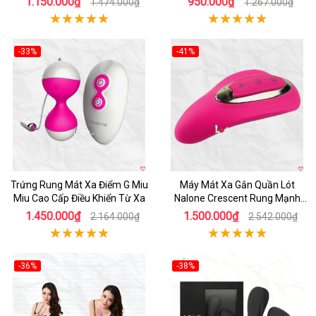
1.150.000₫
950.000₫
1.474.000₫
1.267.000₫
-33%
-41%
Hot
Hot
Trứng Rung Mát Xa Điểm G Miu
Máy Mát Xa Gắn Quần Lót
Miu Cao Cấp Điều Khiển Từ Xa
Nalone Crescent Rung Mạnh
Silicon Cao Cấp
1.450.000₫
1.500.000₫
2.164.000₫
2.542.000₫
-36%
-38%
Hot
Hot