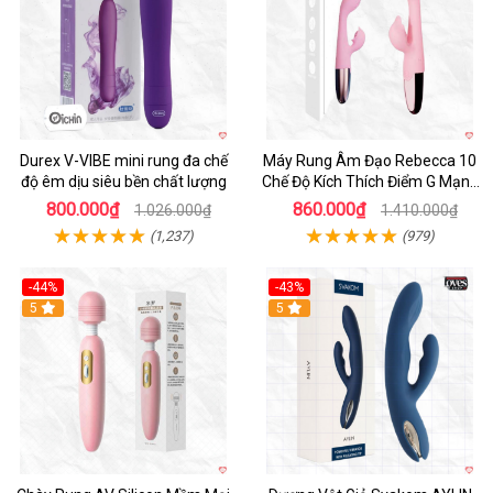
Durex V-VIBE mini rung đa chế
Máy Rung Âm Đạo Rebecca 10
độ êm dịu siêu bền chất lượng
Chế Độ Kích Thích Điểm G Mạnh
Mẽ
800.000₫
860.000₫
1.026.000₫
1.410.000₫
(1,237)
(979)
-44%
-43%
Hot
5
Hot
5