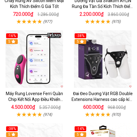
Chày Rung AV Silicon Mềm Mại
Dương Vật Giả Svakom AYLIN
Kích Thích Điểm G Giá Tốt
Rung Đa Tần Số Kích Thích Điểm
G
720.000₫
2.200.000₫
1.286.000₫
3.860.000₫
(977)
(975)
-16%
-38%
Hot
5
Hot
5
Máy Rung Lovense Ferri Quần
Đai Đeo Dương Vật RGB Double
Chip Kết Nối App Điều Khiển
Extensions Harness cao cấp kích
Thông Minh
thích
4.500.000₫
600.000₫
5.357.000₫
968.000₫
(974)
(970)
-38%
-14%
5
5