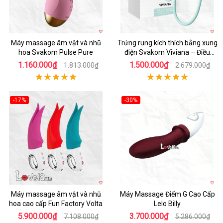
Máy massage âm vật và nhũ
Trứng rung kích thích bằng xung
hoa Svakom Pulse Pure
điện Svakom Viviana – Điều
khiển xa qua App
1.160.000₫
1.500.000₫
1.813.000₫
2.679.000₫
-17%
-30%
Hot
Hot
Máy massage âm vật và nhũ
Máy Massage Điểm G Cao Cấp
hoa cao cấp Fun Factory Volta
Lelo Billy
5.900.000₫
3.700.000₫
7.108.000₫
5.286.000₫