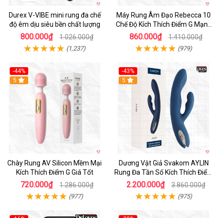
Durex V-VIBE mini rung đa chế
Máy Rung Âm Đạo Rebecca 10
độ êm dịu siêu bền chất lượng
Chế Độ Kích Thích Điểm G Mạnh
Mẽ
800.000₫
860.000₫
1.026.000₫
1.410.000₫
(1,237)
(979)
-44%
-43%
Hot
5
Hot
5
Chày Rung AV Silicon Mềm Mại
Dương Vật Giả Svakom AYLIN
Kích Thích Điểm G Giá Tốt
Rung Đa Tần Số Kích Thích Điểm
G
720.000₫
2.200.000₫
1.286.000₫
3.860.000₫
(977)
(975)