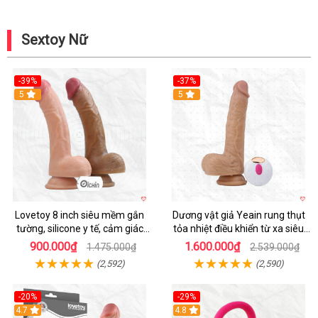
Sextoy Nữ
-39%
-37%
Hot
5
5
Lovetoy 8 inch siêu mềm gắn
Dương vật giả Yeain rung thụt
tường, silicone y tế, cảm giác
tỏa nhiệt điều khiển từ xa siêu
thật
HOT
900.000₫
1.600.000₫
1.475.000₫
2.539.000₫
(2,592)
(2,590)
-20%
-29%
Hot
4.7
Hot
4.8