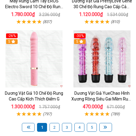
Máy Rung Cầm Tay EROS
Dương Vật Giả PrettyLove Gene
Electro Sword 10 Chế Độ Rung
30 Chế Độ Rung Cao Cấp Cảm
Mạnh Mẽ Kích Thích
Biến Âm Thanh Kích Thích Tối
1.780.000₫
1.120.000₫
3.236.000₫
1.534.000₫
Ưu
(837)
(810)
-26%
-30%
Hot
5
Hot
5
Dương Vật Giả 10 Chế Độ Rung
Dương Vật Giả YueChao Hình
Cao Cấp Kích Thích Điểm G
Xương Rồng Siêu Gai Mềm Rung
Mạnh Giá Tốt
1.300.000₫
470.000₫
1.757.000₫
671.000₫
(797)
(789)
1
2
3
4
5