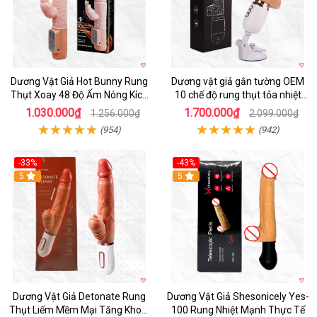
Dương Vật Giả Hot Bunny Rung
Dương vật giả gắn tường OEM
Thụt Xoay 48 Độ Ấm Nóng Kích
10 chế độ rung thụt tỏa nhiệt
Thích
siêu thực
1.030.000₫
1.700.000₫
1.256.000₫
2.099.000₫
(954)
(942)
-33%
-43%
5
5
Dương Vật Giả Detonate Rung
Dương Vật Giả Shesonicely Yes-
Thụt Liếm Mềm Mại Tăng Khoái
100 Rung Nhiệt Mạnh Thực Tế