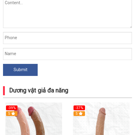
Dương vật giả đa năng
-39%
-37%
Hot
5
5