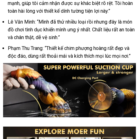
rung
mạnh, giúp tôi cảm nhận được sự khác biệt rõ rệt. Tôi hoàn
thụt
toàn hài lòng với thiết kế dính tường tiện lợi này.”
mạnh
dính
Lê Văn Minh: “Mình đã thử nhiều loại rồi nhưng đây là món
tường,
đồ chơi tình dục khiến mình ưng ý nhất. Chất liệu rất an toàn
chân
và chân thật, dễ vệ sinh.”
thực,
kích
Phạm Thu Trang: “Thiết kế chim phượng hoàng rất đẹp và
thích
độc đáo, dùng rất thoải mái và kích thích mọi lúc mọi nơi.”
Dương
vật