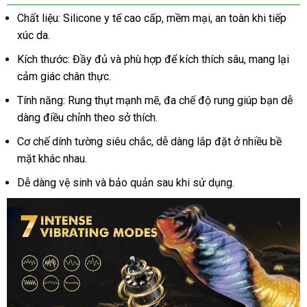
thích
giả
Chất liệu: Silicone y tế cao cấp, mềm mại, an toàn khi tiếp
rung
xúc da.
thụt
mạnh
Kích thước: Đầy đủ và phù hợp để kích thích sâu, mang lại
dính
cảm giác chân thực.
tường,
Tính năng: Rung thụt mạnh mẽ, đa chế độ rung giúp bạn dễ
chân
dàng điều chỉnh theo sở thích.
thực,
kích
Cơ chế dính tường siêu chắc, dễ dàng lắp đặt ở nhiều bề
thích
mặt khác nhau.
Dễ dàng vệ sinh và bảo quản sau khi sử dụng.