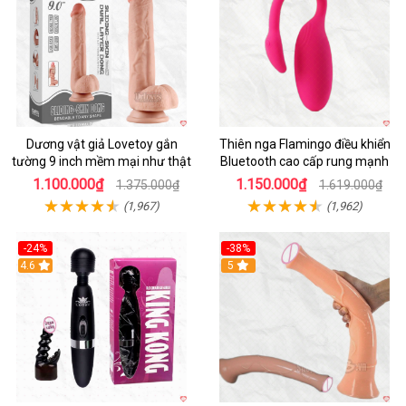
Dương vật giả Lovetoy gắn
Thiên nga Flamingo điều khiển
tường 9 inch mềm mại như thật
Bluetooth cao cấp rung mạnh
1.100.000₫
1.150.000₫
1.375.000₫
1.619.000₫
(1,967)
(1,962)
-24%
-38%
4.6
Hot
5