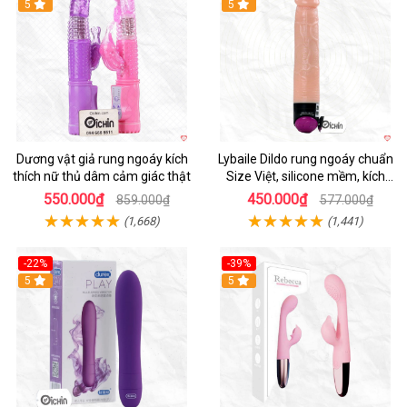
Hot
5
Hot
5
Dương vật giả rung ngoáy kích
Lybaile Dildo rung ngoáy chuẩn
thích nữ thủ dâm cảm giác thật
Size Việt, silicone mềm, kích
thích mạnh
550.000₫
450.000₫
859.000₫
577.000₫
(1,668)
(1,441)
-22%
-39%
Hot
5
Hot
5