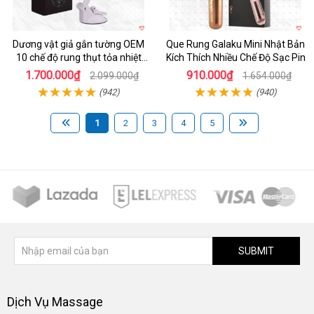
Dương vật giả gắn tường OEM
Que Rung Galaku Mini Nhật Bản
10 chế độ rung thụt tỏa nhiệt
Kích Thích Nhiều Chế Độ Sạc Pin
siêu thực
1.700.000₫
910.000₫
2.099.000₫
1.654.000₫
(942)
(940)
1
2
3
4
5
SUBMIT
Dịch Vụ Massage