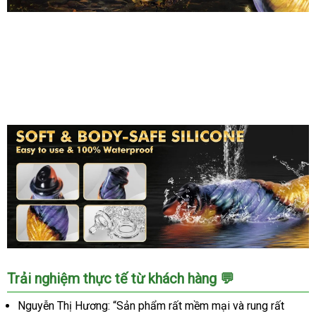
Dương
vật
giả
rung
thụt
mạnh
Dương
dính
vật
tường,
giả
chân
rung
thực,
thụt
kích
mạnh
thích
dính
tường,
chân
thực,
Dương
Trải nghiệm thực tế từ khách hàng 💬
kích
vật
thích
giả
Nguyễn Thị Hương: “Sản phẩm rất mềm mại và rung rất