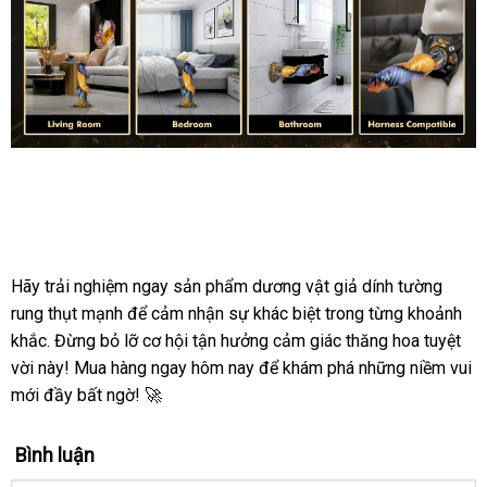
giả
rung
thụt
mạnh
dính
tường,
chân
thực,
Dương
kích
vật
thích
giả
rung
thụt
Hãy trải nghiệm ngay sản phẩm dương vật giả dính tường
mạnh
rung thụt mạnh để cảm nhận sự khác biệt trong từng khoảnh
dính
khắc. Đừng bỏ lỡ cơ hội tận hưởng cảm giác thăng hoa tuyệt
tường,
vời này! Mua hàng ngay hôm nay để khám phá những niềm vui
chân
mới đầy bất ngờ! 🚀
thực,
kích
thích
Bình luận