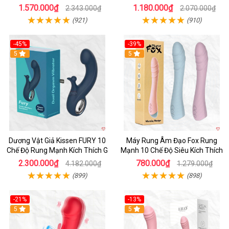
Cảm
1.570.000₫
1.180.000₫
2.343.000₫
2.070.000₫
(921)
(910)
-45%
-39%
Hot
5
Hot
5
Dương Vật Giả Kissen FURY 10
Máy Rung Âm Đạo Fox Rung
Chế Độ Rung Mạnh Kích Thích G
Mạnh 10 Chế Độ Siêu Kích Thích
2.300.000₫
780.000₫
4.182.000₫
1.279.000₫
(899)
(898)
-21%
-13%
Hot
5
Hot
5