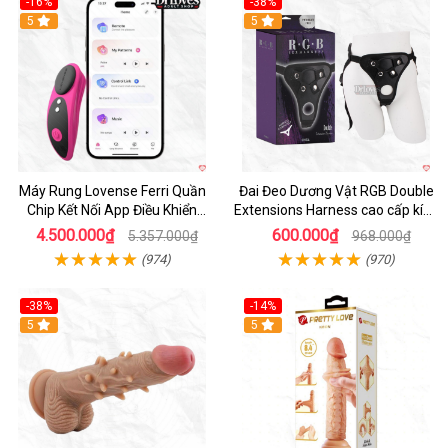
-16%
-38%
Hot
5
Hot
5
Máy Rung Lovense Ferri Quần
Đai Đeo Dương Vật RGB Double
Chip Kết Nối App Điều Khiển
Extensions Harness cao cấp kích
Thông Minh
thích
4.500.000₫
600.000₫
5.357.000₫
968.000₫
(974)
(970)
-38%
-14%
5
5