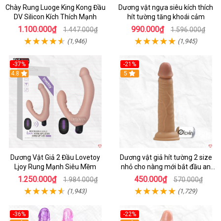
Chày Rung Luoge King Kong Đầu
Dương vật ngựa siêu kích thích
DV Silicon Kích Thích Mạnh
hít tường tăng khoái cảm
1.100.000₫
990.000₫
1.447.000₫
1.596.000₫
(1,946)
(1,945)
-37%
-21%
Hot
4.8
Hot
5
Dương Vật Giả 2 Đầu Lovetoy
Dương vật giả hít tường 2 size
Ljoy Rung Mạnh Siêu Mềm
nhỏ cho nàng mới bắt đầu an
toàn dễ dùng
1.250.000₫
450.000₫
1.984.000₫
570.000₫
(1,943)
(1,729)
-36%
-22%