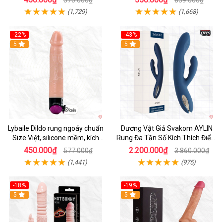
(1,729)
(1,668)
-22%
-43%
Hot
5
Hot
5
Lybaile Dildo rung ngoáy chuẩn
Dương Vật Giả Svakom AYLIN
Size Việt, silicone mềm, kích
Rung Đa Tần Số Kích Thích Điểm
thích mạnh
G
450.000₫
2.200.000₫
577.000₫
3.860.000₫
(1,441)
(975)
-18%
-19%
Hot
5
Hot
5