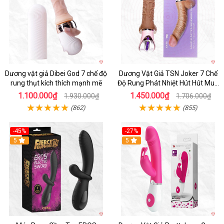
Dương vật giả Dibei God 7 chế độ
Dương Vật Giả TSN Joker 7 Chế
rung thụt kích thích mạnh mẽ
Độ Rung Phát Nhiệt Hút Hút Mua
Ngay
1.100.000₫
1.450.000₫
1.930.000₫
1.706.000₫
(862)
(855)
-45%
-27%
5
Hot
5