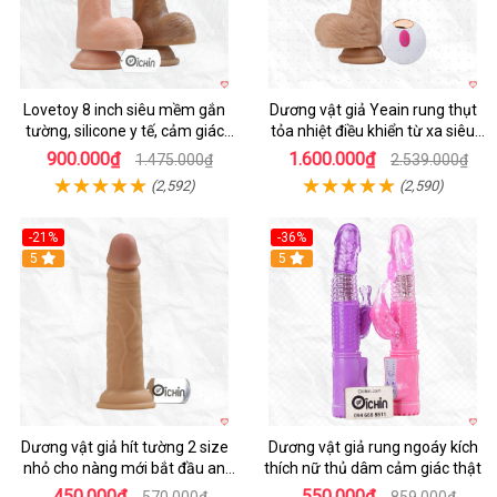
Lovetoy 8 inch siêu mềm gắn
Dương vật giả Yeain rung thụt
tường, silicone y tế, cảm giác
tỏa nhiệt điều khiển từ xa siêu
thật
HOT
900.000₫
1.600.000₫
1.475.000₫
2.539.000₫
(2,592)
(2,590)
-21%
-36%
Hot
5
Hot
5
Dương vật giả hít tường 2 size
Dương vật giả rung ngoáy kích
nhỏ cho nàng mới bắt đầu an
thích nữ thủ dâm cảm giác thật
toàn dễ dùng
450.000₫
550.000₫
570.000₫
859.000₫