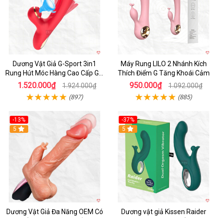
Dương Vật Giả G-Sport 3in1
Máy Rung LILO 2 Nhánh Kích
Rung Hút Móc Hàng Cao Cấp Giá
Thích Điểm G Tăng Khoái Cảm
Tốt
1.520.000₫
950.000₫
1.924.000₫
1.092.000₫
(897)
(885)
-13%
-37%
Hot
5
Hot
5
Dương Vật Giả Đa Năng OEM Có
Dương vật giả Kissen Raider