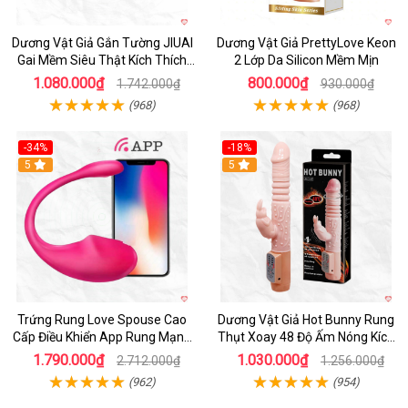
Dương Vật Giả Gắn Tường JIUAI
Dương Vật Giả PrettyLove Keon
Gai Mềm Siêu Thật Kích Thích
2 Lớp Da Silicon Mềm Mịn
Cực Đỉnh
1.080.000₫
800.000₫
1.742.000₫
930.000₫
(968)
(968)
-34%
-18%
5
Hot
5
Trứng Rung Love Spouse Cao
Dương Vật Giả Hot Bunny Rung
Cấp Điều Khiển App Rung Mạnh
Thụt Xoay 48 Độ Ấm Nóng Kích
Đa Chế Độ
Thích
1.790.000₫
1.030.000₫
2.712.000₫
1.256.000₫
(962)
(954)