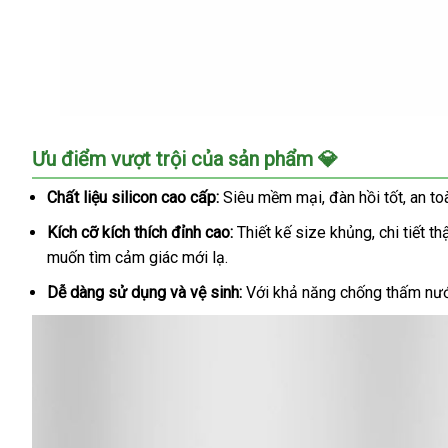
Dương
Ưu điểm vượt trội của sản phẩm 💎
Vật
Giả
Chất liệu silicon cao cấp:
Siêu mềm mại, đàn hồi tốt, an toà
Chó
Kích cỡ kích thích đỉnh cao:
Thiết kế size khủng, chi tiết t
Size
Khủng
muốn tìm cảm giác mới lạ.
Siêu
Dễ dàng sử dụng và vệ sinh:
Với khả năng chống thấm nướ
Mềm
Mại
Cực
Phê