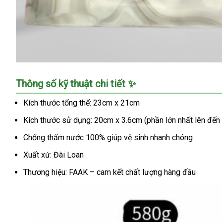
Dương
Thông số kỹ thuật chi tiết ✨
Vật
Giả
Kích thước tổng thể: 23cm x 21cm
Chó
Kích thước sử dụng: 20cm x 3.6cm (phần lớn nhất lên đến
Size
Khủng
Chống thấm nước 100% giúp vệ sinh nhanh chóng
Siêu
Mềm
Xuất xứ: Đài Loan
Mại
Thương hiệu: FAAK – cam kết chất lượng hàng đầu
Cực
Phê