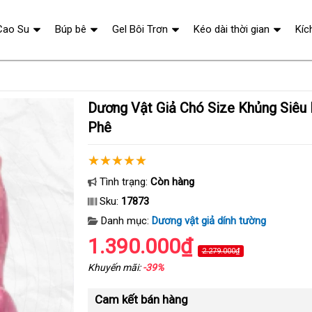
Cao Su
Búp bê
Gel Bôi Trơn
Kéo dài thời gian
Kíc
Dương Vật Giả Chó Size Khủng Siêu Mềm Mại Cực
Phê
Tình trạng:
Còn hàng
Sku:
17873
Danh mục:
Dương vật giả dính tường
1.390.000₫
2.279.000₫
Khuyến mãi:
-39%
Cam kết bán hàng