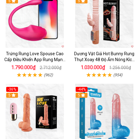
5
Hot
5
Trứng Rung Love Spouse Cao
Dương Vật Giả Hot Bunny Rung
Cấp Điều Khiển App Rung Mạnh
Thụt Xoay 48 Độ Ấm Nóng Kích
Đa Chế Độ
Thích
1.790.000₫
1.030.000₫
2.712.000₫
1.256.000₫
(962)
(954)
-36%
-44%
5
Hot
5