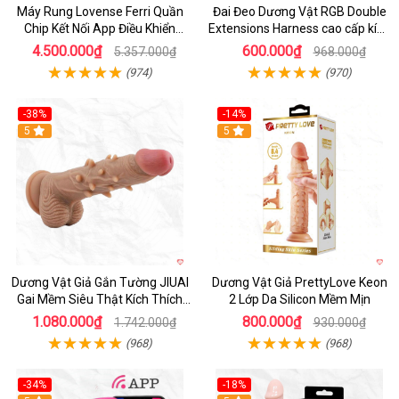
Máy Rung Lovense Ferri Quần
Đai Đeo Dương Vật RGB Double
Chip Kết Nối App Điều Khiển
Extensions Harness cao cấp kích
Thông Minh
thích
4.500.000₫
600.000₫
5.357.000₫
968.000₫
(974)
(970)
-38%
-14%
5
5
Dương Vật Giả Gắn Tường JIUAI
Dương Vật Giả PrettyLove Keon
Gai Mềm Siêu Thật Kích Thích
2 Lớp Da Silicon Mềm Mịn
Cực Đỉnh
1.080.000₫
800.000₫
1.742.000₫
930.000₫
(968)
(968)
-34%
-18%