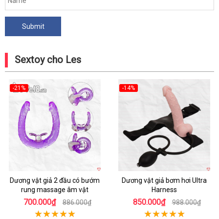
Sextoy cho Les
-21%
-14%
Hot
Hot
Dương vật giả 2 đầu có bướm
Dương vật giả bơm hơi Ultra
rung massage âm vật
Harness
700.000₫
850.000₫
886.000₫
988.000₫