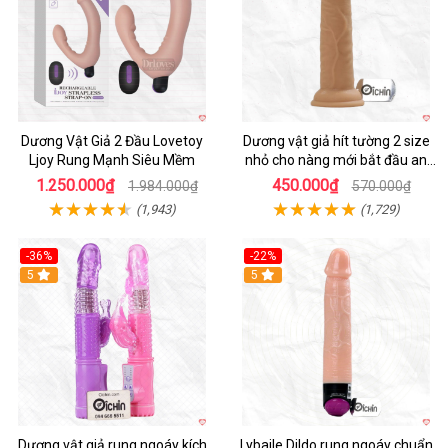
Dương Vật Giả 2 Đầu Lovetoy
Dương vật giả hít tường 2 size
Ljoy Rung Mạnh Siêu Mềm
nhỏ cho nàng mới bắt đầu an
toàn dễ dùng
1.250.000₫
450.000₫
1.984.000₫
570.000₫
(1,943)
(1,729)
-36%
-22%
Hot
5
Hot
5
Dương vật giả rung ngoáy kích
Lybaile Dildo rung ngoáy chuẩn