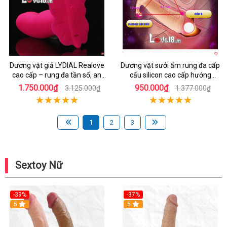
Dương vật giả LYDIAL Realove
Dương vật sưởi ấm rung đa cấp
cao cấp – rung đa tần số, an
cấu silicon cao cấp hướng
toàn, nữ yêu thích
dương
1.750.000₫
950.000₫
3.125.000₫
1.377.000₫
1
2
3
Sextoy Nữ
-39%
-37%
Hot
5
5