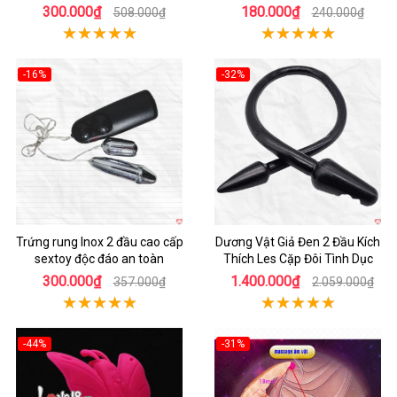
300.000₫
180.000₫
508.000₫
240.000₫
-16%
-32%
Hot
Hot
Trứng rung Inox 2 đầu cao cấp
Dương Vật Giả Đen 2 Đầu Kích
sextoy độc đáo an toàn
Thích Les Cặp Đôi Tình Dục
300.000₫
1.400.000₫
357.000₫
2.059.000₫
-44%
-31%
Hot
Hot