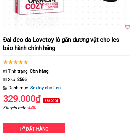
Đai đeo da Lovetoy lỗ gắn dương vật cho les
bảo hành chính hãng
Tình trạng:
Còn hàng
Sku:
2566
Danh mục:
Sextoy cho Les
329.000₫
588.000₫
Khuyến mãi:
-44%
ĐẶT HÀNG