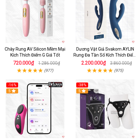
Chày Rung AV Silicon Mềm Mại
Dương Vật Giả Svakom AYLIN
Kích Thích Điểm G Giá Tốt
Rung Đa Tần Số Kích Thích Điểm
G
720.000₫
2.200.000₫
1.286.000₫
3.860.000₫
(977)
(975)
-16%
-38%
Hot
5
Hot
5