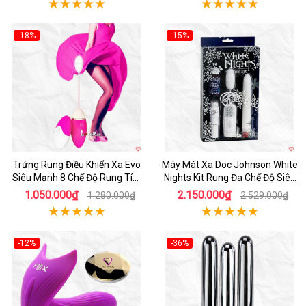
-18%
-15%
Hot
Hot
Trứng Rung Điều Khiển Xa Evo
Máy Mát Xa Doc Johnson White
Siêu Mạnh 8 Chế Độ Rung Tím
Nights Kit Rung Đa Chế Độ Siêu
Hồng
Phê
1.050.000₫
2.150.000₫
1.280.000₫
2.529.000₫
-12%
-36%
Hot
Hot