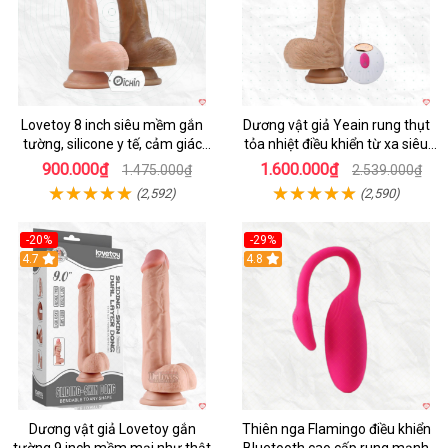
Lovetoy 8 inch siêu mềm gắn
Dương vật giả Yeain rung thụt
tường, silicone y tế, cảm giác
tỏa nhiệt điều khiển từ xa siêu
thật
HOT
900.000₫
1.600.000₫
1.475.000₫
2.539.000₫
(2,592)
(2,590)
-20%
-29%
Hot
4.7
Hot
4.8
Dương vật giả Lovetoy gắn
Thiên nga Flamingo điều khiển