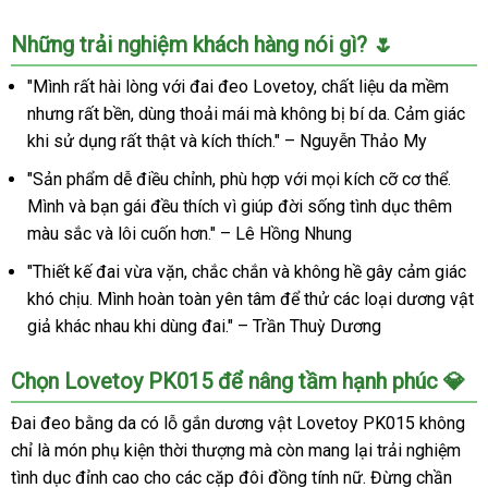
Đai
Những trải nghiệm khách hàng nói gì? 🌷
đeo
da
"Mình rất hài lòng với đai đeo Lovetoy, chất liệu da mềm
Lovetoy
nhưng rất bền, dùng thoải mái mà không bị bí da. Cảm giác
lỗ
khi sử dụng rất thật và kích thích." – Nguyễn Thảo My
gắn
dương
"Sản phẩm dễ điều chỉnh, phù hợp với mọi kích cỡ cơ thể.
vật
Mình và bạn gái đều thích vì giúp đời sống tình dục thêm
cho
màu sắc và lôi cuốn hơn." – Lê Hồng Nhung
les
bảo
"Thiết kế đai vừa vặn, chắc chắn và không hề gây cảm giác
hành
khó chịu. Mình hoàn toàn yên tâm để thử các loại dương vật
chính
giả khác nhau khi dùng đai." – Trần Thuỳ Dương
hãng
Chọn Lovetoy PK015 để nâng tầm hạnh phúc 💎
Đai đeo bằng da có lỗ gắn dương vật Lovetoy PK015 không
chỉ là món phụ kiện thời thượng mà còn mang lại trải nghiệm
tình dục đỉnh cao cho các cặp đôi đồng tính nữ. Đừng chần