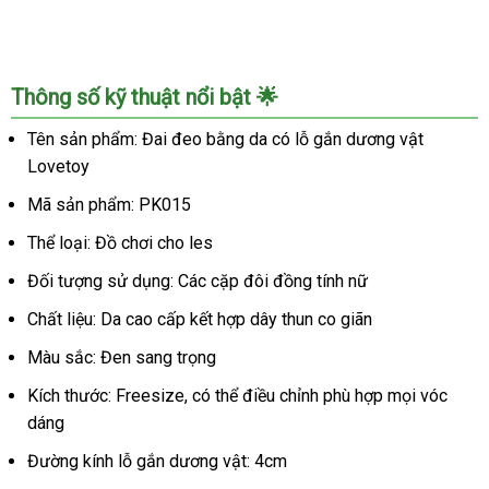
Đai
Thông số kỹ thuật nổi bật 🌟
đeo
da
Tên sản phẩm: Đai đeo bằng da có lỗ gắn dương vật
Lovetoy
Lovetoy
lỗ
gắn
Mã sản phẩm: PK015
dương
Thể loại: Đồ chơi cho les
vật
cho
Đối tượng sử dụng: Các cặp đôi đồng tính nữ
les
Chất liệu: Da cao cấp kết hợp dây thun co giãn
bảo
hành
Màu sắc: Đen sang trọng
chính
hãng
Kích thước: Freesize, có thể điều chỉnh phù hợp mọi vóc
dáng
Đường kính lỗ gắn dương vật: 4cm