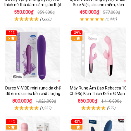
thích nữ thủ dâm cảm giác thật
Size Việt, silicone mềm, kích
thích mạnh
550.000₫
450.000₫
859.000₫
577.000₫
(1,668)
(1,441)
-22%
-39%
Hot
5
Hot
5
Durex V-VIBE mini rung đa chế
Máy Rung Âm Đạo Rebecca 10
độ êm dịu siêu bền chất lượng
Chế Độ Kích Thích Điểm G Mạnh
Mẽ
800.000₫
860.000₫
1.026.000₫
1.410.000₫
(1,237)
(979)
-44%
-43%
Hot
5
Hot
5