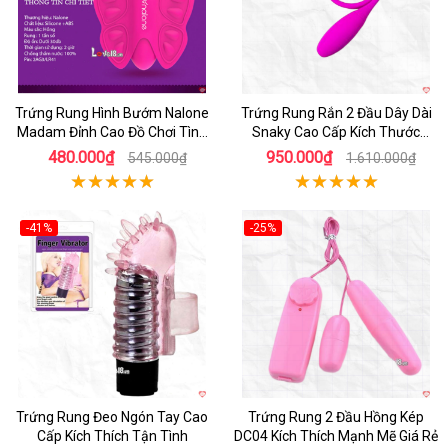
Trứng Rung Hình Bướm Nalone
Trứng Rung Rắn 2 Đầu Dây Dài
Madam Đỉnh Cao Đồ Chơi Tình
Snaky Cao Cấp Kích Thước
Dục
60cm
480.000₫
950.000₫
545.000₫
1.610.000₫
-41%
-25%
Hot
Hot
Trứng Rung Đeo Ngón Tay Cao
Trứng Rung 2 Đầu Hồng Kép
Cấp Kích Thích Tận Tình
DC04 Kích Thích Mạnh Mẽ Giá Rẻ