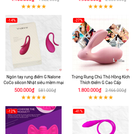
-14%
-27%
Hot
Hot
Ngón tay rung điểm G Nalone
Trứng Rung Chú Thỏ Hồng Kích
CoCo silicon Nhật siêu mềm mại
Thích Điểm G Cao Cấp
500.000₫
1.800.000₫
581.000₫
2.466.000₫
-12%
-41%
Hot
Hot