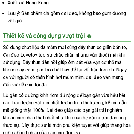
Xuất xứ: Hong Kong
Lưu ý: Sản phẩm chỉ gồm đai đeo, không bao gồm dương
vật giả
Thiết kế và công dụng vượt trội 🔥
Sử dụng chất liệu da mềm mại cùng dây thun co giãn bản to,
đai đeo Lovetoy tạo sự chắc chắn nhưng vẫn thoải mái khi
sử dụng. Dây thun đàn hồi giúp ôm sát vừa vặn cơ thể mà
không gây cảm giác bó chặt hay để lại vết hằn trên da. Ngay
cả với người có thân hình hơi mũm mĩm, đai đeo vẫn mang
đến sự dễ chịu tối đa.
Lỗ gắn có đường kính 4cm đủ rộng để bạn gắn vừa hầu hết
các loại dương vật giả chất lượng trên thị trường, kể cả mẫu
mã giống thật 100%. Đai đeo giúp các bạn gái trải nghiệm
khoái cảm chân thật nhất như khi quan hệ với người đàn ông
thực sự. Đây thực sự là món phụ kiện tuyệt vời giúp thăng hoa
cuộc sống tình ái của các cặp đôi les.