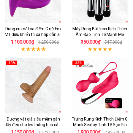
Dụng cụ mát xa điểm G nữ Fox
Máy Rung Bút Inox Kích Thích
M1 điều khiển từ xa hấp dẫn an
Âm Đạo Tinh Tế Mạnh Mẽ
toàn
1.100.000₫
350.000₫
1.250.000₫
547.000₫
-13%
-33%
Hot
Hot
Dương vật giả siêu mềm gắn
Trứng Rung Kích Thích Điểm G
dây đeo cho les thăng hoa cảm
Manli Sextoy Tinh Tế Sạc Pin
xúc
1.150.000₫
1.900.000₫
1.322.000₫
2.836.000₫