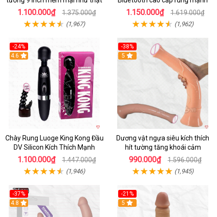
tường 9 inch mềm mại như thật
Bluetooth cao cấp rung mạnh
1.100.000₫
1.150.000₫
1.375.000₫
1.619.000₫
(1,967)
(1,962)
-24%
-38%
4.6
Hot
5
Chày Rung Luoge King Kong Đầu
Dương vật ngựa siêu kích thích
DV Silicon Kích Thích Mạnh
hít tường tăng khoái cảm
1.100.000₫
990.000₫
1.447.000₫
1.596.000₫
(1,946)
(1,945)
-37%
-21%
Hot
4.8
Hot
5