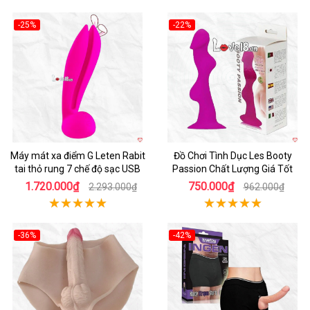
-25%
-22%
Hot
Hot
Máy mát xa điểm G Leten Rabit
Đồ Chơi Tình Dục Les Booty
tai thỏ rung 7 chế độ sạc USB
Passion Chất Lượng Giá Tốt
1.720.000₫
750.000₫
2.293.000₫
962.000₫
-36%
-42%
Hot
Hot