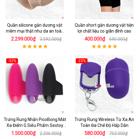
Quần silicone gắn dương vật
Quần short gắn dương vật tiện
mềm mại thật như da an toàn
lợi chất liệu co giãn đỉnh cao
cao cấp
2.299.000₫
400.000₫
3.592.000₫
690.000₫
-32%
-23%
Hot
Hot
Trứng Rung Nhẫn PicoBong Mát
Trứng Rung Wireless Từ Xa An
Xa Điểm G Siêu Phẩm Sextoy
Toàn Đa Chế Độ Hấp Dẫn
Cho Nữ
1.500.000₫
580.000₫
2.206.000₫
753.000₫