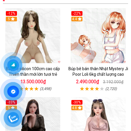
-12%
-22%
5
Hot
4.4
Búp bê silicon 100cm cao cấp
Búp bê bán thân Nhật Mystery Ji
Thiên thần mới lớn tươi trẻ
Poor Loli 6kg chất lượng cao
13.500.000₫
2.490.000₫
3.192.000₫
(3,498)
(2,720)
-33%
-30%
5
4.8