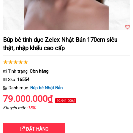
Búp bê tình dục Zelex Nhật Bản 170cm siêu
thật, nhập khẩu cao cấp
Tình trạng:
Còn hàng
Sku:
16554
Danh mục:
Búp bê Nhật Bản
79.000.000₫
92.941.000₫
Khuyến mãi:
-15%
ĐẶT HÀNG