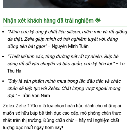
Búp
Nhận xét khách hàng đã trải nghiệm 🌟
bê
tình
“Mình cực kỳ ưng ý chất liệu silicon, mềm mịn và rất giống
dục
da thật. Zelie giúp mình có trải nghiệm tuyệt vời, đáng
Zelex
đồng tiền bát gạo!”
– Nguyễn Minh Tuấn
Nhật
Bản
“Thiết kế tinh xảo, từng đường nét rất tự nhiên. Búp bê
170cm
cũng rất dễ vận chuyển và bảo quản, cực kỳ tiện lợi.”
– Lê
siêu
Thu Hà
thật,
nhập
“Đây là sản phẩm mình mua trong lần đầu tiên và chắc
khẩu
chắn sẽ tiếp tục với Zelex. Chất lượng vượt ngoài mong
cao
đợi.”
– Trần Văn Nam
cấp
Zelex Zelie 170cm là lựa chọn hoàn hảo dành cho những ai
muốn sở hữu búp bê tình dục cao cấp, mô phỏng chân thực
nhất trên thị trường. Đừng chần chừ – hãy trải nghiệm chất
lượng bậc nhất ngay hôm nay!