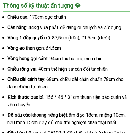
Thông số kỹ thuật ấn tượng 💎
Chiều cao:
170cm cực chuẩn
Cân nặng:
44kg vừa phải, dễ dàng di chuyển và sử dụng
Vòng 1 đầy quyến rũ:
87,5cm (trên), 71,5cm (dưới)
Vòng eo thon gọn:
64,5cm
Vòng hông gợi cảm:
94cm thu hút mọi ánh nhìn
Chiều rộng vai:
40cm thể hiện sự cân đối tự nhiên
Chiều dài cánh tay:
68cm, chiều dài chân chuẩn 78cm cho
dáng đứng tự nhiên
Kích thước bao bì:
156 * 46 * 31cm thuận tiện bảo quản và
vận chuyển
Độ sâu các khoang riêng biệt:
âm đạo 18cm, miệng 10cm,
hậu môn 15cm đầy đủ cho trải nghiệm chân thật nhất
Đầu búp bê:
model GE109-1 đặc biệt chỉ có ở dòng Zelex