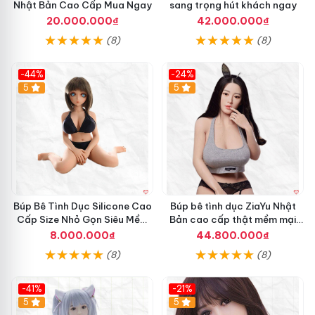
Nhật Bản Cao Cấp Mua Ngay
sang trọng hút khách ngay
ì
r
n
20.000.000₫
42.000.000₫
ọ
h
(8)
(8)
n
D
g
ụ
c
-44%
-24%
W
Hot
5
Hot
5
M
D
o
l
l
s
Y
u
Búp Bê Tình Dục Silicone Cao
Búp bê tình dục ZiaYu Nhật
k
Cấp Size Nhỏ Gọn Siêu Mềm
Bản cao cấp thật mềm mại
i
Mại
giá tốt
n
8.000.000₫
44.800.000₫
o
(8)
(8)
1
5
6
-41%
-21%
c
Hot
5
Hot
5
m