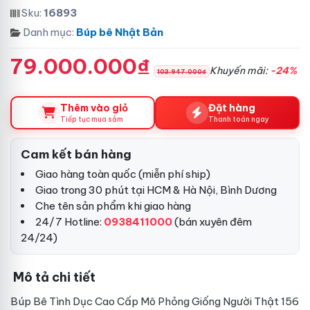
Sku:
16893
Danh mục:
Búp bê Nhật Bản
79.000.000₫
Khuyến mãi:
-24%
103.947.000₫
Thêm vào giỏ
Đặt hàng
Tiếp tục mua sắm
Thanh toán ngay
Cam kết bán hàng
Giao hàng toàn quốc (miễn phí ship)
Giao trong 30 phút tại HCM & Hà Nội, Bình Dương
Che tên sản phẩm khi giao hàng
24/7 Hotline:
0938411000
(bán xuyên đêm
24/24)
Mô tả chi tiết
Búp Bê Tình Dục Cao Cấp Mô Phỏng Giống Người Thật 156