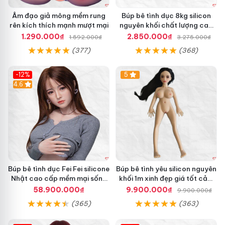
Âm đạo giả mông mềm rung
Búp bê tình dục 8kg silicon
rên kích thích mạnh mượt mại
nguyên khối chất lượng cao
giá tốt
1.290.000₫
2.850.000₫
1.592.000₫
3.275.000₫
(377)
(368)
-12%
5
Hot
4.6
Búp bê tình dục Fei Fei silicone
Búp bê tình yêu silicon nguyên
Nhật cao cấp mềm mại sống
khối 1m xinh đẹp giá tốt cảm
động
giác thật
58.900.000₫
9.900.000₫
9.900.000₫
(365)
(363)