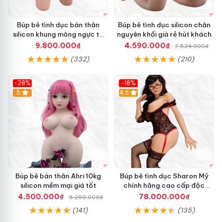
Búp bê tình dục bán thân
Búp bê tình dục silicon chân
silicon khung mông ngực to
nguyên khối giá rẻ hút khách
âm đạo khít chặt tự nhiên
9.800.000₫
4.590.000₫
7.524.000₫
(332)
(210)
-28%
-18%
5
Hot
4.5
Búp bê bán thân Ahri 10kg
Búp bê tình dục Sharon Mỹ
silicon mềm mại giá tốt
chính hãng cao cấp độc
quyền giá tốt
4.500.000₫
78.000.000₫
6.250.000₫
(141)
(135)