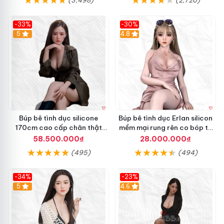
-33%
-30%
5
4.8
Búp bê tình dục silicone
Búp bê tình dục Erlan silicon
170cm cao cấp chân thật
mềm mại rung rên co bóp tự
mềm mại hấp dẫn
động
58.500.000₫
28.000.000₫
(495)
(494)
-34%
-23%
5
4.6