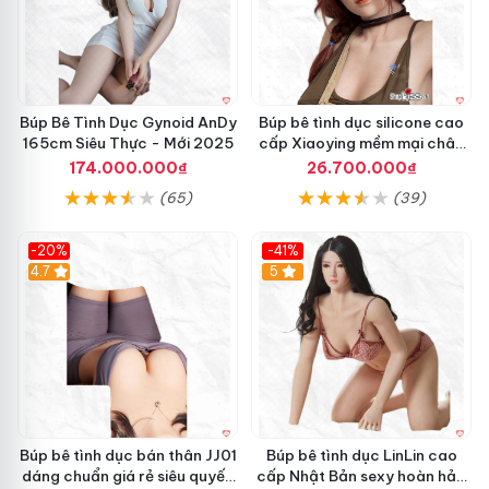
h
n
D
g
ụ
c
W
M
Búp Bê Tình Dục Gynoid AnDy
Búp bê tình dục silicone cao
D
165cm Siêu Thực - Mới 2025
cấp Xiaoying mềm mại chân
o
thật
174.000.000₫
26.700.000₫
l
l
(65)
(39)
s
Y
-20%
-41%
u
Hot
4.7
5
k
i
n
o
1
5
6
c
m
Búp bê tình dục bán thân JJ01
Búp bê tình dục LinLin cao
S
dáng chuẩn giá rẻ siêu quyến
cấp Nhật Bản sexy hoàn hảo
i