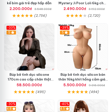
kế bím gái trẻ đẹp hấp dẫn
Mystery Ji Poor Loli 6kg chất
n
lượng cao
g
2.200.000₫
2.490.000₫
3.548.000₫
3.192.000₫
T
(2,756)
(2,720)
r
ọ
n
-33%
-39%
g
5
5
Búp bê tình dục silicone
Búp bê tình dục silicon bán
170cm cao cấp chân thật
thân 16kg khít hồng cảm giác
mềm mại hấp dẫn
chân thực mê hoặc
58.500.000₫
5.500.000₫
9.016.000₫
(495)
(494)
-30%
-40%
4.8
4.5