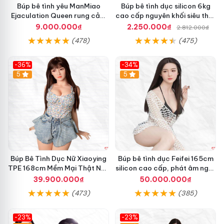
Búp bê tình yêu ManMiao
Búp bê tình dục silicon 6kg
Ejaculation Queen rung cảm
cao cấp nguyên khối siêu thật
biến sưởi ấm phun nước thông
giá tốt
9.000.000₫
2.250.000₫
2.812.000₫
minh
(478)
(475)
-36%
-34%
Hot
5
5
Búp Bê Tình Dục Nữ Xiaoying
Búp bê tình dục Feifei 165cm
TPE 168cm Mềm Mại Thật Như
silicon cao cấp, phát âm ngọt
Người Chơi
ngào, chân thực
39.900.000₫
50.000.000₫
(473)
(385)
-23%
-23%