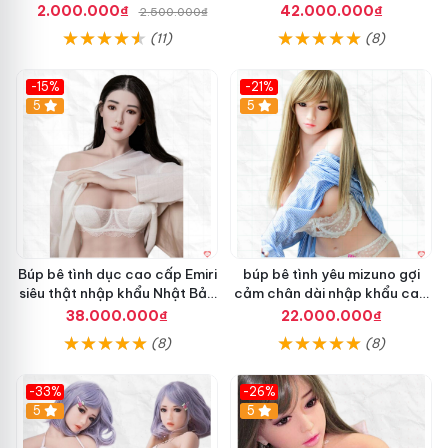
rũ
giá tốt
2.000.000₫
42.000.000₫
2.500.000₫
ê
u
(11)
(8)
T
h
-15%
-21%
ậ
B
5
5
t
ú
S
p
a
B
n
ê
g
T
T
ì
r
n
ọ
h
n
D
Búp bê tình dục cao cấp Emiri
búp bê tình yêu mizuno gợi
g
ụ
siêu thật nhập khẩu Nhật Bản
cảm chân dài nhập khẩu cao
c
giá tốt
cấp
38.000.000₫
22.000.000₫
W
(8)
(8)
M
D
o
-33%
-26%
l
Hot
5
Hot
5
l
s