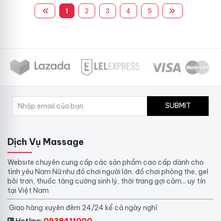
1
2
3
4
5
SUBMIT
Dịch Vụ Massage
Website chuyên cung cấp các sản phẩm cao cấp dành cho
tình yêu Nam Nữ như đồ chơi người lớn, đồ chơi phòng the, gel
bôi trơn, thuốc tăng cường sinh lý, thời trang gợi cảm... uy tín
tại Việt Nam
Giao hàng xuyên đêm 24/24 kể cả ngày nghỉ
Hotline:
0938411000