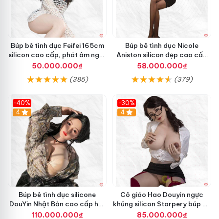
B
ú
Búp bê tình dục Feifei 165cm
Búp bê tình dục Nicole
p
silicon cao cấp, phát âm ngọt
Aniston silicon đẹp cao cấp
B
ngào, chân thực
giá tốt
ê
50.000.000₫
58.000.000₫
T
(385)
(379)
ì
n
h
-40%
-30%
D
4
4
ụ
c
W
M
D
o
l
l
Búp bê tình dục silicone
Cô giáo Hao Douyin ngực
s
DouYin Nhật Bản cao cấp hút
khủng silicon Starpery búp bê
Y
khách
tình dục cao cấp 172cm
u
110.000.000₫
85.000.000₫