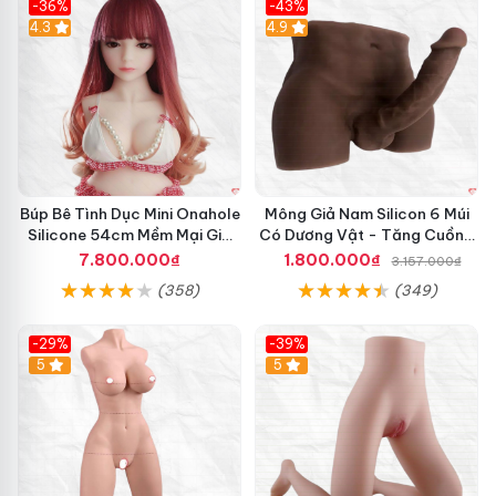
-36%
-43%
4.3
Hot
4.9
Búp Bê Tình Dục Mini Onahole
Mông Giả Nam Silicon 6 Múi
Silicone 54cm Mềm Mại Giá
Có Dương Vật - Tăng Cuồng
Tốt Đáng Mua
Nhiệt Đêm
7.800.000₫
1.800.000₫
3.157.000₫
(358)
(349)
-29%
-39%
5
5