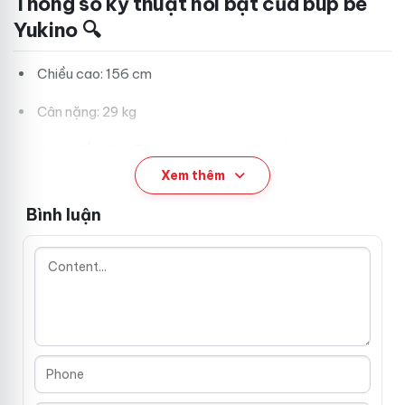
Thông số kỹ thuật nổi bật của búp bê
Yukino 🔍
Chiều cao: 156 cm
Cân nặng: 29 kg
Ngực đầy đặn: 73 cm (dưới ngực 61 cm)
Xem thêm
Vòng eo thon gọn: 58 cm
Bình luận
Vòng hông quyến rũ: 79 cm
Đùi săn chắc: 44 cm
Chiều dài cánh tay: 61 cm
Chiều rộng vai: 32 cm
Chiều sâu âm đạo và hậu môn: đều 17 cm