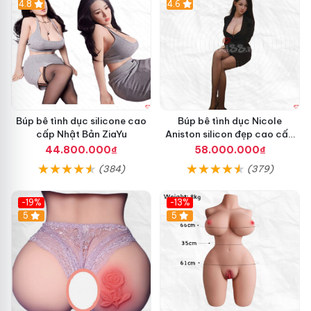
4.8
4.6
Búp bê tình dục silicone cao
Búp bê tình dục Nicole
cấp Nhật Bản ZiaYu
Aniston silicon đẹp cao cấp
giá tốt
44.800.000₫
58.000.000₫
(384)
(379)
-19%
-13%
Hot
5
5