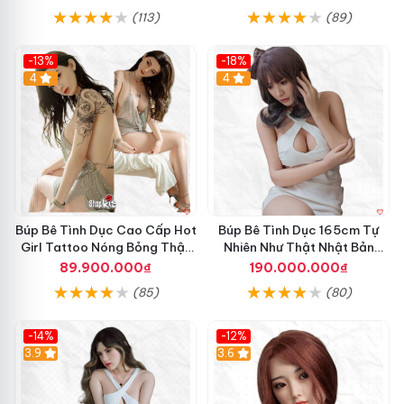
k
(113)
(89)
i
n
o
-13%
-18%
1
4
4
5
6
c
m
S
i
ê
u
T
Búp Bê Tình Dục Cao Cấp Hot
Búp Bê Tình Dục 165cm Tự
h
Girl Tattoo Nóng Bỏng Thật
Nhiên Như Thật Nhật Bản
ậ
Tế
Nayuki Cao Cấp
89.900.000₫
190.000.000₫
B
t
ú
(85)
(80)
S
p
a
B
n
-14%
-12%
ê
g
3.9
3.6
T
T
ì
r
n
ọ