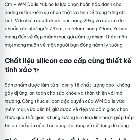
Cm – WM Dolls Yukino là lựa chọn hoàn hảo dành cho
những ai tìm kiếm sự chân thật và tinh tế trong từng chi
tiết. Với chiều cao 156cm, cân nặng 29kg và các số đo
chuẩn xác như ngực 73cm, eo 58cm, hông 79cm, Yukino
mang đến vẻ đẹp mảnh mai, gợi cảm tự nhiên, thỏa mãn
mọi mong muốn về một người bạn đồng hành lý tưởng.
Chất liệu silicon cao cấp cùng thiết kế
tinh xảo ✨
Sản phẩm được làm từ silicon y tế chất lượng cao, không
gây dị ứng, an toàn cho sức khỏe và thân thiện với môi
trường. Công thức silicon độc quyền của WM Dolls vừa
mềm mại, vừa bền bỉ, giữ được vẻ đẹp và cảm giác chân
thực qua thời gian. Khung xương kim loại linh hoạt giúp búp
bê có thể uốn dẻo, tạo dáng đa dạng và sử dụng dễ dàng.