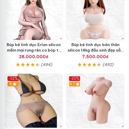
Búp bê tình dục Erlan silicon
Búp bê tình dục bán thân
mềm mại rung rên co bóp tự
silicon 14kg đầu xinh đẹp sắc
động
nét hấp dẫn
28.000.000₫
7.500.000₫
(494)
(492)
-32%
-20%
5
4.7