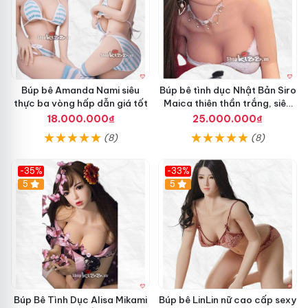
Y
u
k
i
n
o
1
Búp bê Amanda Nami siêu
Búp bê tình dục Nhật Bản Siro
5
thực ba vòng hấp dẫn giá tốt
Maica thiên thần trắng, siêu
6
thực, thoải mái
18.000.000₫
25.000.000₫
c
(8)
(8)
m
S
i
-35%
-33%
ê
Hot
5
Hot
5
u
T
h
ậ
B
t
ú
S
p
a
B
n
ê
g
Búp Bê Tình Dục Alisa Mikami
Búp bê LinLin nữ cao cấp sexy
T
T