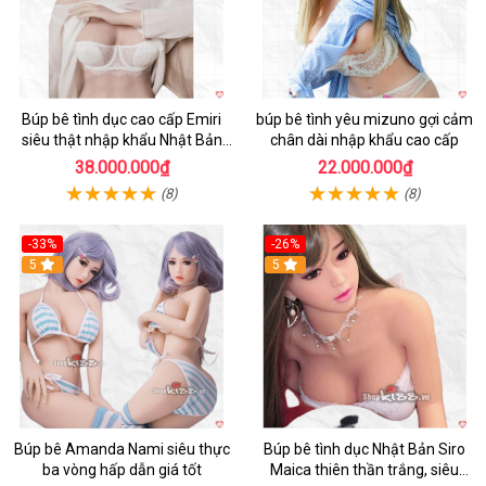
Búp bê tình dục cao cấp Emiri
búp bê tình yêu mizuno gợi cảm
siêu thật nhập khẩu Nhật Bản
chân dài nhập khẩu cao cấp
giá tốt
38.000.000₫
22.000.000₫
(8)
(8)
-33%
-26%
Hot
5
Hot
5
Búp bê Amanda Nami siêu thực
Búp bê tình dục Nhật Bản Siro
ba vòng hấp dẫn giá tốt
Maica thiên thần trắng, siêu