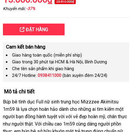
23.810.000₫
Khuyến mãi:
-37%
ĐẶT HÀNG
Cam kết bán hàng
Giao hàng toàn quốc (miễn phí ship)
Giao trong 30 phút tại HCM & Hà Nội, Bình Dương
Che tên sản phẩm khi giao hàng
24/7 Hotline:
0938411000
(bán xuyên đêm 24/24)
Mô tả chi tiết
Búp bê tình dục Full nữ sinh trung học Mizzzee Akimitsu
1m59 là lựa chọn hoàn hảo dành cho những ai tìm kiếm một
người bạn đồng hành tuyệt vời với vẻ đẹp hoàn mỹ, chân thực
như người thật. Với chiều cao 1m59 cùng dáng người phồn
thực, em búp bê sở hữu khuôn mặt trẻ trung đúng chuẩn nữ