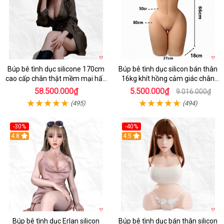
Búp bê tình dục silicone 170cm
Búp bê tình dục silicon bán thân
cao cấp chân thật mềm mại hấp
16kg khít hồng cảm giác chân
dẫn
thực mê hoặc
58.500.000₫
5.500.000₫
9.016.000₫
(495)
(494)
-30%
-40%
4.8
4.5
Búp bê tình dục Erlan silicon
Búp bê tình dục bán thân silicon