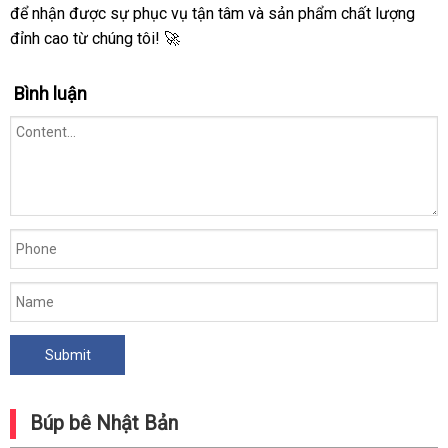
Akimitsu
để nhận được sự phục vụ tận tâm và sản phẩm chất lượng
1m59
đỉnh cao từ chúng tôi! 🚀
cao
cấp
Bình luận
chính
hãng
Búp bê Nhật Bản