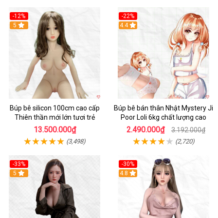
-12%
-22%
5
Hot
4.4
Búp bê silicon 100cm cao cấp
Búp bê bán thân Nhật Mystery Ji
Thiên thần mới lớn tươi trẻ
Poor Loli 6kg chất lượng cao
13.500.000₫
2.490.000₫
3.192.000₫
(3,498)
(2,720)
-33%
-30%
5
4.8