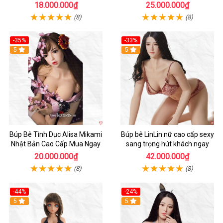
thực, thoải mái
18.000.000₫
25.000.000₫
(8)
(8)
-35%
-33%
Hot
5
Hot
5
Búp Bê Tình Dục Alisa Mikami
Búp bê LinLin nữ cao cấp sexy
Nhật Bản Cao Cấp Mua Ngay
sang trọng hút khách ngay
20.000.000₫
42.000.000₫
(8)
(8)
-44%
-24%
Hot
5
Hot
5