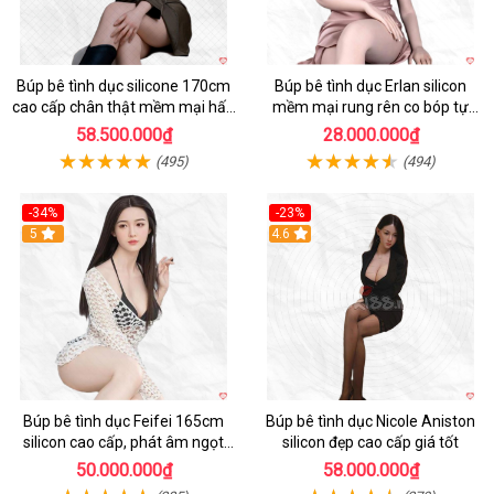
Búp bê tình dục silicone 170cm
Búp bê tình dục Erlan silicon
cao cấp chân thật mềm mại hấp
mềm mại rung rên co bóp tự
dẫn
động
58.500.000₫
28.000.000₫
(495)
(494)
-34%
-23%
5
4.6
Búp bê tình dục Feifei 165cm
Búp bê tình dục Nicole Aniston
silicon cao cấp, phát âm ngọt
silicon đẹp cao cấp giá tốt
ngào, chân thực
50.000.000₫
58.000.000₫