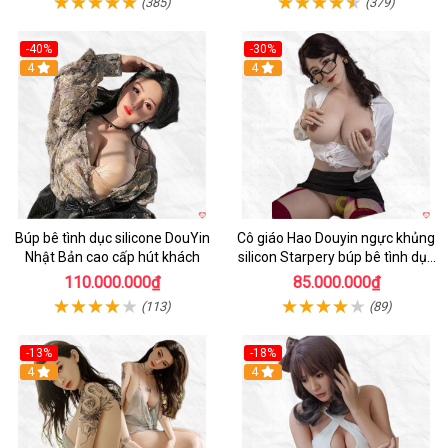
(385)
(379)
-40%
-30%
4
4
Búp bê tình dục silicone DouYin
Cô giáo Hao Douyin ngực khủng
Nhật Bản cao cấp hút khách
silicon Starpery búp bê tình dục
cao cấp 172cm
110.000.000₫
85.000.000₫
(113)
(89)
-13%
-18%
4
4