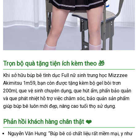
Búp
Trọn bộ quà tặng tiện ích kèm theo 🎁
bê
tình
Khi sở hữu búp bê tình dục Full nữ sinh trung học Mizzzee
dục
Akimitsu 1m59, bạn còn được tặng kèm bộ gel bôi trơn
nữ
200ml, que vệ sinh chuyên dụng, que hút ẩm, phấn bảo quản
sinh
và que phát nhiệt hỗ trợ việc chăm sóc, bảo quản sản phẩm
Mizzzee
giúp búp bê luôn mới đẹp, nâng cao tuổi thọ sử dụng.
Akimitsu
1m59
cao
Phản hồi khách hàng chân thật ❤️
cấp
Nguyễn Văn Hưng: “Búp bê có chất liệu rất mềm mại, y như
chính