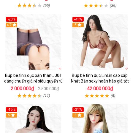
(65)
(39)
-20%
-41%
Hot
4.7
5
Búp bê tình dục bán thân JJ01
Búp bê tình dục LinLin cao cấp
dáng chuẩn giá rẻ siêu quyến rũ
Nhật Bản sexy hoàn hảo giá tốt
2.000.000₫
42.000.000₫
2.500.000₫
(11)
(8)
-15%
-21%
5
5