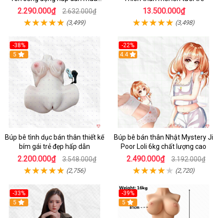
ngay
2.290.000₫
13.500.000₫
2.632.000₫
(3,499)
(3,498)
-38%
-22%
Hot
5
Hot
4.4
Búp bê tình dục bán thân thiết kế
Búp bê bán thân Nhật Mystery Ji
bím gái trẻ đẹp hấp dẫn
Poor Loli 6kg chất lượng cao
2.200.000₫
2.490.000₫
3.548.000₫
3.192.000₫
(2,756)
(2,720)
-33%
-39%
5
5