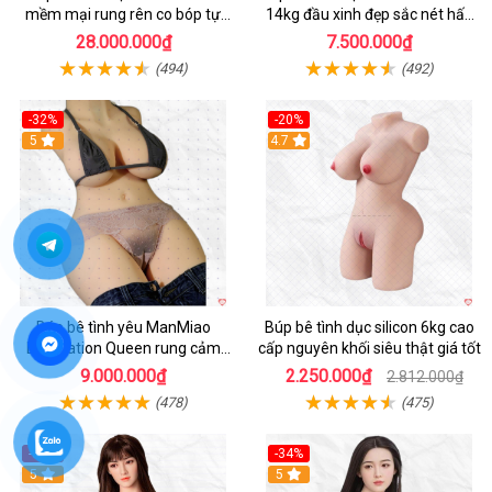
mềm mại rung rên co bóp tự
14kg đầu xinh đẹp sắc nét hấp
động
dẫn
28.000.000₫
7.500.000₫
(494)
(492)
-32%
-20%
5
4.7
Búp bê tình yêu ManMiao
Búp bê tình dục silicon 6kg cao
Ejaculation Queen rung cảm
cấp nguyên khối siêu thật giá tốt
biến sưởi ấm phun nước thông
9.000.000₫
2.250.000₫
2.812.000₫
minh
(478)
(475)
-36%
-34%
Hot
5
5