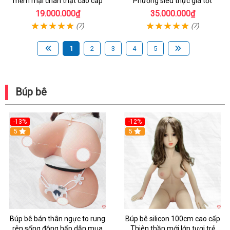
mềm mại chân thật cao cấp
Phương siêu thực giá tốt
19.000.000₫
35.000.000₫
(7)
(7)
1
2
3
4
5
Búp bê
-13%
-12%
Hot
5
5
Búp bê bán thân ngực to rung
Búp bê silicon 100cm cao cấp
rên sống động hấp dẫn mua
Thiên thần mới lớn tươi trẻ