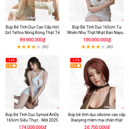
Búp Bê Tình Dục Cao Cấp Hot
Búp Bê Tình Dục 165cm Tự
Girl Tattoo Nóng Bỏng Thật Tế
Nhiên Như Thật Nhật Bản Nayuki
Cao Cấp
89.900.000₫
190.000.000₫
(85)
(80)
-14%
-12%
3.9
3.6
Búp Bê Tình Dục Gynoid AnDy
Búp bê tình dục silicone cao cấp
165cm Siêu Thực - Mới 2025
Xiaoying mềm mại chân thật
174.000.000₫
26.700.000₫