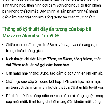
sinh trung học, thân hình gợi cảm với vòng ngực to tròn khiến
bạn không thể rời mắt. Đây chính là sản phẩm tinh tế, mang
đến cảm giác trải nghiệm sống động và chân thực nhất. ✨
Thông số kỹ thuật đầy ấn tượng của búp bê
Mizzzee Akimitsu 1m59 🎯
Chiều cao chuẩn mực: 1m58cm, vừa vặn và dễ dàng đặt
trong nhiều không gian.
Kích thước chi tiết: Ngực 77cm, eo 53cm, hông 86cm, chân
dài 78cm toát lên vẻ gợi cảm hoàn hảo.
Cân nặng nhẹ nhàng: 35kg, tạo cảm giác tự nhiên khi ôm ấp.
Chất liệu cao cấp Silicone kết hợp TPE sinh học mềm mại,
an toàn với da, mềm mại như da thật và độ đàn hồi tuyệt vời.
Đầu búp bê làm bằng silicone cao cấp với công nghệ tượng
sáp mới nhất, tỉ mỉ từng chi tiết mang đến khuôn mặt sống