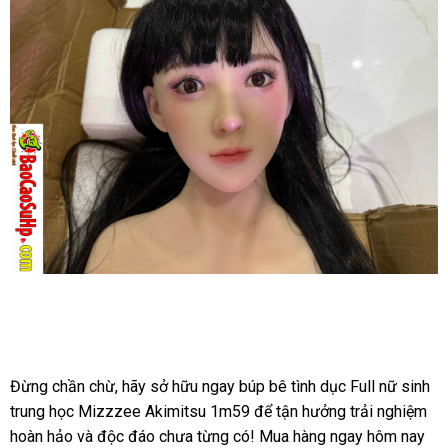
dục
nữ
sinh
Mizzzee
Akimitsu
1m59
cao
cấp
chính
hãng
Búp
bê
tình
dục
Đừng chần chừ, hãy sở hữu ngay búp bê tình dục Full nữ sinh
nữ
trung học Mizzzee Akimitsu 1m59 để tận hưởng trải nghiệm
sinh
hoàn hảo và độc đáo chưa từng có! Mua hàng ngay hôm nay
Mizzzee