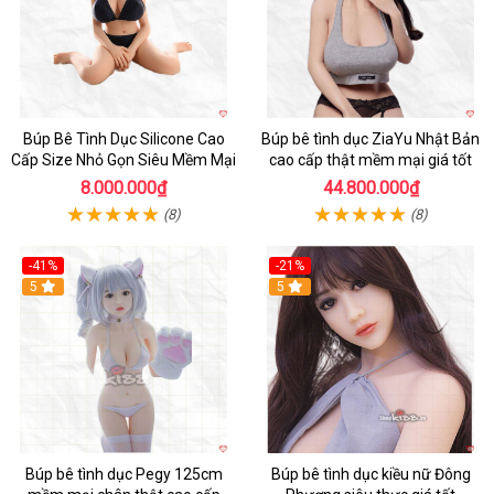
Búp Bê Tình Dục Silicone Cao
Búp bê tình dục ZiaYu Nhật Bản
Cấp Size Nhỏ Gọn Siêu Mềm Mại
cao cấp thật mềm mại giá tốt
8.000.000₫
44.800.000₫
(8)
(8)
-41%
-21%
Hot
5
Hot
5
Búp bê tình dục Pegy 125cm
Búp bê tình dục kiều nữ Đông