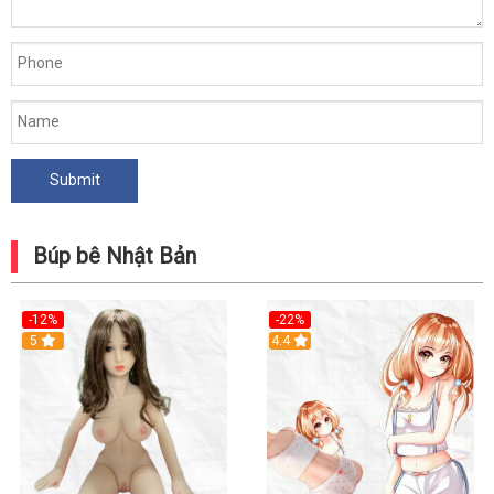
Búp bê Nhật Bản
-12%
-22%
5
Hot
4.4