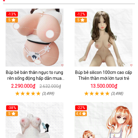
-13%
-12%
Hot
5
5
Búp bê bán thân ngực to rung
Búp bê silicon 100cm cao cấp
rên sống động hấp dẫn mua
Thiên thần mới lớn tươi trẻ
ngay
2.290.000₫
13.500.000₫
2.632.000₫
(3,499)
(3,498)
-38%
-22%
Hot
5
Hot
4.4