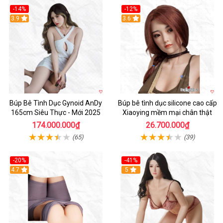
-14%
-12%
3.9
3.6
Búp Bê Tình Dục Gynoid AnDy
Búp bê tình dục silicone cao cấp
165cm Siêu Thực - Mới 2025
Xiaoying mềm mại chân thật
174.000.000₫
26.700.000₫
(65)
(39)
-20%
-41%
Hot
4.7
5