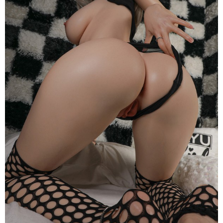
Katniss
Ver
2
150cm
Siêu
Thật