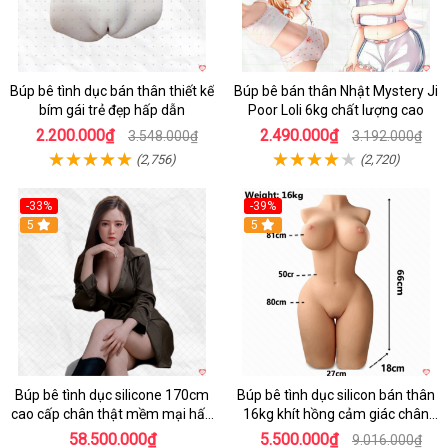
Búp bê tình dục bán thân thiết kế
Búp bê bán thân Nhật Mystery Ji
bím gái trẻ đẹp hấp dẫn
Poor Loli 6kg chất lượng cao
2.200.000₫
2.490.000₫
3.548.000₫
3.192.000₫
(2,756)
(2,720)
-33%
-39%
5
5
Búp bê tình dục silicone 170cm
Búp bê tình dục silicon bán thân
cao cấp chân thật mềm mại hấp
16kg khít hồng cảm giác chân
dẫn
thực mê hoặc
58.500.000₫
5.500.000₫
9.016.000₫