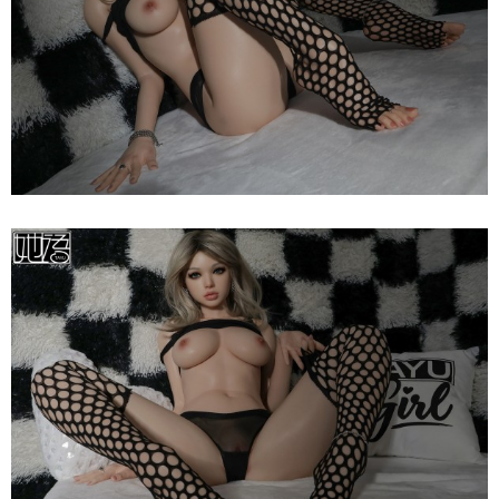
Búp
Bê
Tình
Dục
Nhật
Bản
Tayu
Katniss
Ver
2
150cm
Siêu