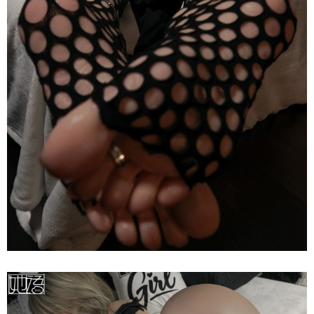
Búp
Bê
Tình