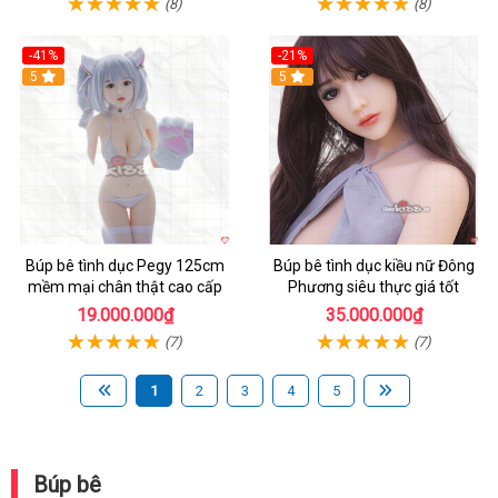
(8)
(8)
-41%
-21%
Hot
5
Hot
5
Búp bê tình dục Pegy 125cm
Búp bê tình dục kiều nữ Đông
mềm mại chân thật cao cấp
Phương siêu thực giá tốt
19.000.000₫
35.000.000₫
(7)
(7)
1
2
3
4
5
Búp bê