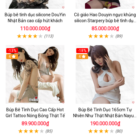
Búp bê tình dục silicone DouYin
Cô giáo Hao Douyin ngực khủng
Nhật Bản cao cấp hút khách
silicon Starpery búp bê tình dục
cao cấp 172cm
110.000.000₫
85.000.000₫
(113)
(89)
-13%
-18%
4
4
Búp Bê Tình Dục Cao Cấp Hot
Búp Bê Tình Dục 165cm Tự
Girl Tattoo Nóng Bỏng Thật Tế
Nhiên Như Thật Nhật Bản Nayuki
Cao Cấp
89.900.000₫
190.000.000₫
(85)
(80)