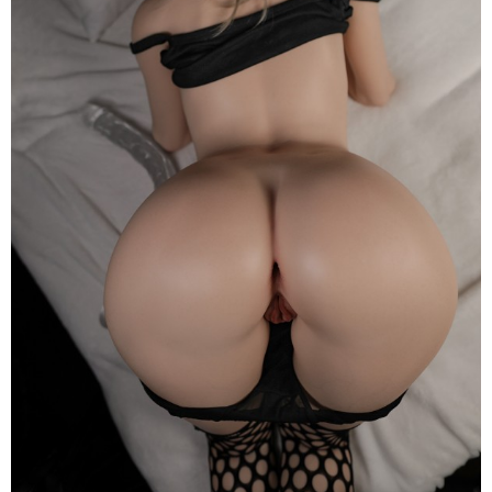
2
150cm
Siêu
Thật