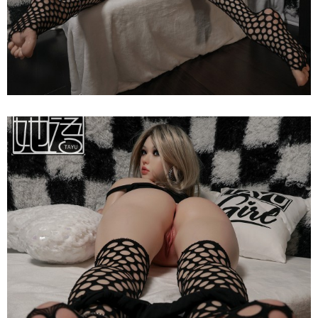
Katniss
Ver
2
150cm
Siêu
Thật
Búp
Bê
Tình
Dục
Nhật
Bản
Tayu
Katniss
Ver
2
150cm
Siêu
Thật