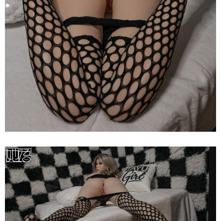
Búp
Bê
Tình
Dục
Nhật
Bản
Tayu