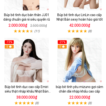
Búp bê tình dục bán thân JJ01
Búp bê tình dục LinLin cao cấp
dáng chuẩn giá rẻ siêu quyến rũ
Nhật Bản sexy hoàn hảo giá tốt
2.000.000₫
42.000.000₫
2.500.000₫
(11)
(8)
-15%
-21%
5
5
Búp bê tình dục cao cấp Emiri
búp bê tình yêu mizuno gợi cảm
siêu thật nhập khẩu Nhật Bản
chân dài nhập khẩu cao cấp
giá tốt
38.000.000₫
22.000.000₫
(8)
(8)