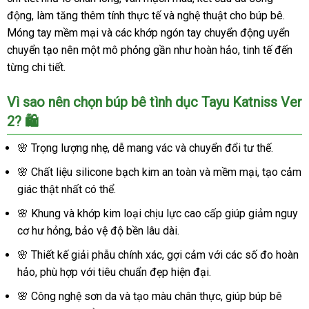
động, làm tăng thêm tính thực tế và nghệ thuật cho búp bê.
Móng tay mềm mại và các khớp ngón tay chuyển động uyển
chuyển tạo nên một mô phỏng gần như hoàn hảo, tinh tế đến
từng chi tiết.
Vì sao nên chọn búp bê tình dục Tayu Katniss Ver
2? 🛍️
🌸 Trọng lượng nhẹ, dễ mang vác và chuyển đổi tư thế.
🌸 Chất liệu silicone bạch kim an toàn và mềm mại, tạo cảm
giác thật nhất có thể.
🌸 Khung và khớp kim loại chịu lực cao cấp giúp giảm nguy
cơ hư hỏng, bảo vệ độ bền lâu dài.
🌸 Thiết kế giải phẫu chính xác, gợi cảm với các số đo hoàn
hảo, phù hợp với tiêu chuẩn đẹp hiện đại.
🌸 Công nghệ sơn da và tạo màu chân thực, giúp búp bê