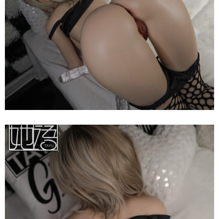
Dục
Nhật
Bản
Tayu
Katniss
Ver
2
150cm
Siêu
Thật
Búp
Bê
Tình
Dục
Nhật
Bản
Tayu
Katniss
Ver