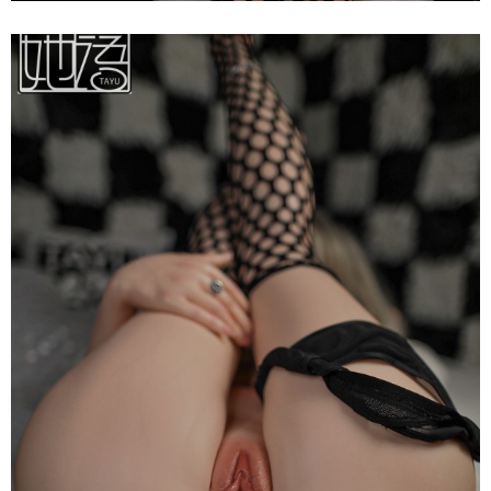
Búp
Bê
Tình
Dục
Nhật
Bản
Tayu
Katniss
Ver
2
150cm
Siêu
Thật