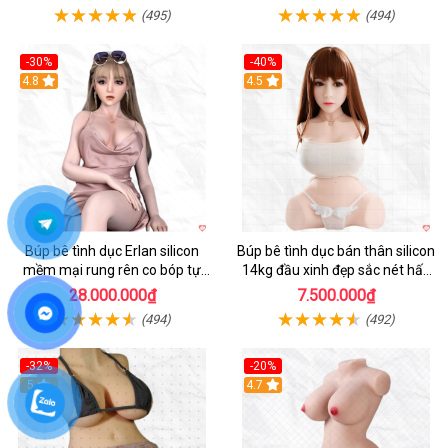
(495)
(494)
-30%
-40%
4.8
4.5
Búp bê tình dục Erlan silicon
Búp bê tình dục bán thân silicon
mềm mại rung rên co bóp tự
14kg đầu xinh đẹp sắc nét hấp
động
dẫn
28.000.000₫
7.500.000₫
(494)
(492)
-32%
-20%
5
4.7