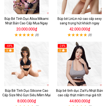
Búp Bê Tình Dục Alisa Mikami
Búp bê LinLin nữ cao cấp sexy
Nhật Bản Cao Cấp Mua Ngay
sang trọng hút khách ngay
20.000.000₫
42.000.000₫
(8)
(8)
-44%
-24%
Hot
5
Hot
5
Búp Bê Tình Dục Silicone Cao
Búp bê tình dục ZiaYu Nhật Bản
Cấp Size Nhỏ Gọn Siêu Mềm Mại
cao cấp thật mềm mại giá tốt
8.000.000₫
44.800.000₫