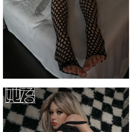
Búp
Bê
Tình
Dục
Nhật
Bản
Tayu