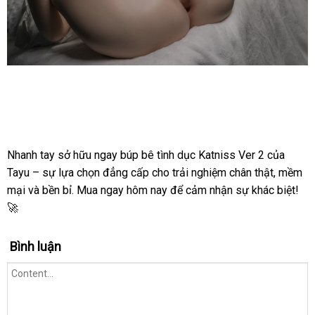
2
150cm
Siêu
Thật
Búp
Bê
Tình
Dục
Nhật
Nhanh tay sở hữu ngay búp bê tình dục Katniss Ver 2 của
Bản
Tayu – sự lựa chọn đẳng cấp cho trải nghiệm chân thật, mềm
Tayu
mại và bền bỉ. Mua ngay hôm nay để cảm nhận sự khác biệt!
Katniss
🚀
Ver
2
150cm
Bình luận
Siêu
Thật