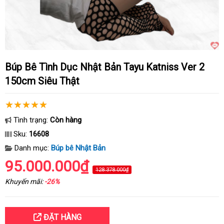
Búp Bê Tình Dục Nhật Bản Tayu Katniss Ver 2
150cm Siêu Thật
Tình trạng:
Còn hàng
Sku:
16608
Danh mục:
Búp bê Nhật Bản
95.000.000₫
128.378.000₫
Khuyến mãi:
-26%
ĐẶT HÀNG