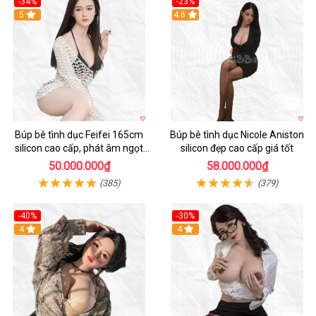
-34%
-23%
5
4.6
Búp bê tình dục Feifei 165cm
Búp bê tình dục Nicole Aniston
silicon cao cấp, phát âm ngọt
silicon đẹp cao cấp giá tốt
ngào, chân thực
50.000.000₫
58.000.000₫
(385)
(379)
-40%
-30%
4
4