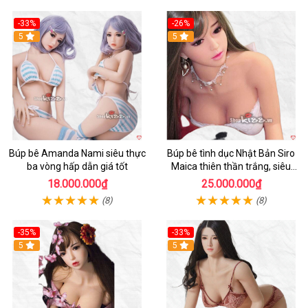
-33%
-26%
Hot
5
Hot
5
Búp bê Amanda Nami siêu thực
Búp bê tình dục Nhật Bản Siro
ba vòng hấp dẫn giá tốt
Maica thiên thần trắng, siêu
thực, thoải mái
18.000.000₫
25.000.000₫
(8)
(8)
-35%
-33%
Hot
5
Hot
5