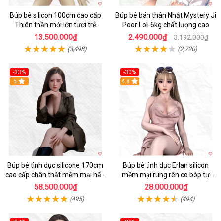
Búp bê silicon 100cm cao cấp
Búp bê bán thân Nhật Mystery Ji
Thiên thần mới lớn tươi trẻ
Poor Loli 6kg chất lượng cao
13.500.000₫
2.490.000₫
3.192.000₫
(3,498)
(2,720)
-33%
-30%
5
4.8
Búp bê tình dục silicone 170cm
Búp bê tình dục Erlan silicon
cao cấp chân thật mềm mại hấp
mềm mại rung rên co bóp tự
dẫn
động
58.500.000₫
28.000.000₫
(495)
(494)