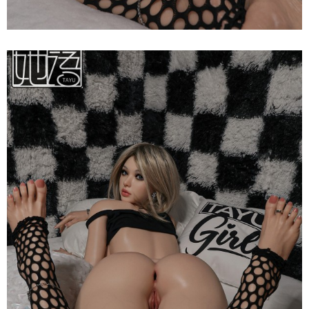
Búp
Bê
Tình
Dục
Nhật
Bản
Tayu
Katniss
Ver
2
150cm
Siêu
Thật