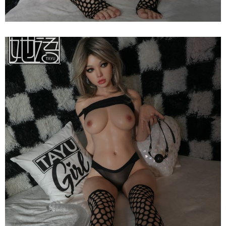
Thật
Búp
Bê
Tình
Dục
Nhật
Bản
Tayu
Katniss
Ver
2
150cm
Siêu
Thật