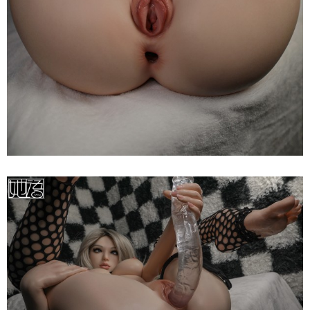
Búp
Bê
Tình
Dục
Nhật
Bản
Tayu
Katniss
Ver