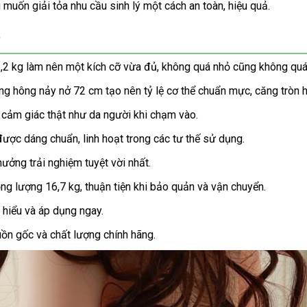
muốn giải tỏa nhu cầu sinh lý một cách an toàn, hiệu quả.
️
5,2 kg làm nên một kích cỡ vừa đủ, không quá nhỏ cũng không quá
 hông nảy nở 72 cm tạo nên tỷ lệ cơ thể chuẩn mực, căng tròn h
i cảm giác thật như da người khi chạm vào.
ược dáng chuẩn, linh hoạt trong các tư thế sử dụng.
hưởng trải nghiệm tuyệt vời nhất.
ng lượng 16,7 kg, thuận tiện khi bảo quản và vận chuyển.
 hiểu và áp dụng ngay.
ồn gốc và chất lượng chính hãng.