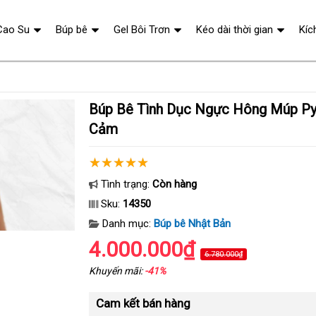
Cao Su
Búp bê
Gel Bôi Trơn
Kéo dài thời gian
Kíc
Búp Bê Tình Dục Ngực Hông Múp Pyeong 15.2kg Gợi
Cảm
Tình trạng:
Còn hàng
Sku:
14350
Danh mục:
Búp bê Nhật Bản
4.000.000₫
6.780.000₫
Khuyến mãi:
-41%
Cam kết bán hàng