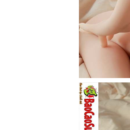
Búp
Bê
Tình
Dục
Ngực
Hông
Múp