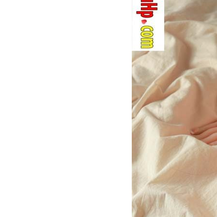
Pyeong
15.2kg
Gợi
Cảm