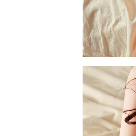
Búp
Bê
Tình
Dục
Ngực
Hông
Múp
Pyeong
15.2kg
Gợi
Cảm