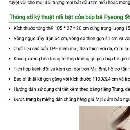
tuyệt vời cho mọi đối tượng mới bắt đầu tìm hiểu hoặc mong 
Thông số kỹ thuật nổi bật của búp bê Pyeong 🛠
Kích thước tổng thể: 105 * 27 * 20 cm cùng trọng lượng 1
Vòng ngực đầy đặn 64 cm, vòng eo thon gọn 41 cm và vòng
Chất liệu cao cấp TPE mềm mại, thân thiện với da, đem lạ
Khung xương bên trong từ thép không gỉ giúp búp bê giữ đ
Tích hợp kênh đôi và kèm gói bôi trơn Miji 8ml, hỗ trợ tận 
Bao bì thiết kế gọn gàng với kích thước 110
30
24 cm và trọ
Hướng dẫn sử dụng chi tiết kèm theo bằng tiếng Trung, dễ
Được trang bị miếng dán chống hàng giả Miji đảm bảo ngu