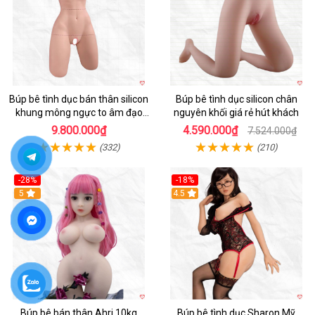
Búp bê tình dục bán thân silicon
Búp bê tình dục silicon chân
khung mông ngực to âm đạo
nguyên khối giá rẻ hút khách
khít chặt tự nhiên
9.800.000₫
4.590.000₫
7.524.000₫
(332)
(210)
-28%
-18%
5
Hot
4.5
Búp bê bán thân Ahri 10kg
Búp bê tình dục Sharon Mỹ