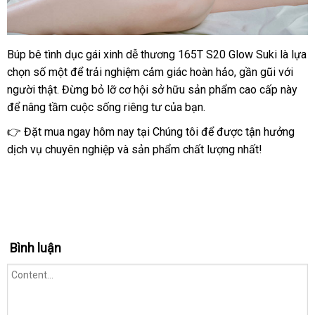
Búp bê tình dục gái xinh dễ thương 165T S20 Glow Suki là lựa
Búp
chọn số một để trải nghiệm cảm giác hoàn hảo, gần gũi với
Bê
Tình
người thật. Đừng bỏ lỡ cơ hội sở hữu sản phẩm cao cấp này
Dục
để nâng tầm cuộc sống riêng tư của bạn.
Gái
👉 Đặt mua ngay hôm nay tại Chúng tôi để được tận hưởng
Xinh
dịch vụ chuyên nghiệp và sản phẩm chất lượng nhất!
165T
S20
Glow
Suki
5
Mềm
Mại
Bình luận
Cực
Phẩm