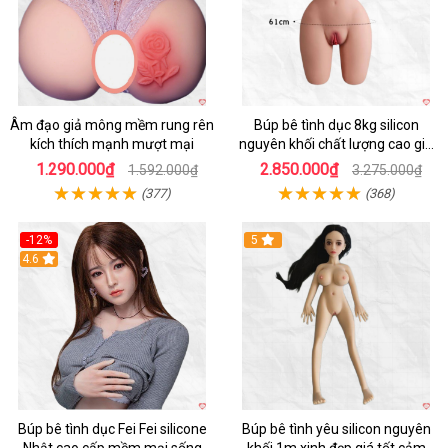
Âm đạo giả mông mềm rung rên
Búp bê tình dục 8kg silicon
kích thích mạnh mượt mại
nguyên khối chất lượng cao giá
tốt
1.290.000₫
2.850.000₫
1.592.000₫
3.275.000₫
(377)
(368)
-12%
5
Hot
4.6
Búp bê tình dục Fei Fei silicone
Búp bê tình yêu silicon nguyên