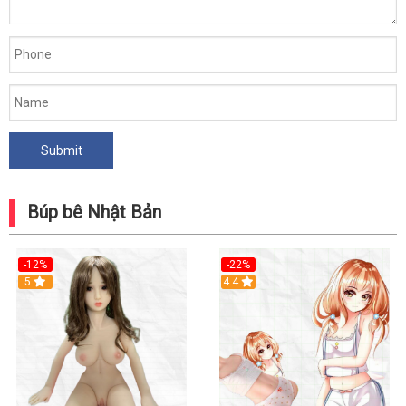
Búp bê Nhật Bản
-12%
-22%
5
Hot
4.4