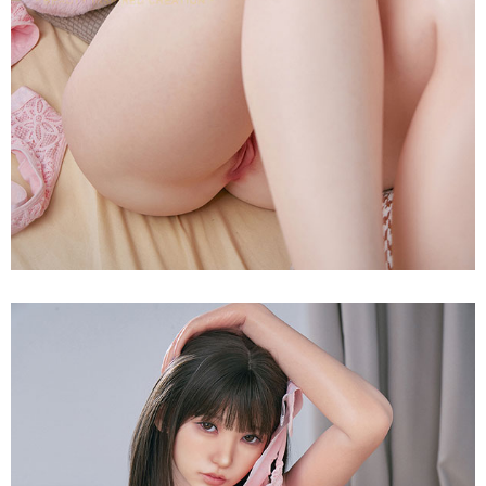
Búp
Bê
Tình
Dục
Gái
Xinh
165T
S20