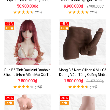
Nhật cao cấp mềm mại sống
khối 1m xinh đẹp giá tốt cảm
động
giác thật
58.900.000₫
9.900.000₫
9.900.000₫
(365)
(363)
-36%
-43%
4.3
Hot
4.9
Búp Bê Tình Dục Mini Onahole
Mông Giả Nam Silicon 6 Múi Có
Silicone 54cm Mềm Mại Giá Tốt
Dương Vật - Tăng Cuồng Nhiệt
Đáng Mua
Đêm
7.800.000₫
1.800.000₫
3.157.000₫
(358)
(349)
-29%
-39%
5
5