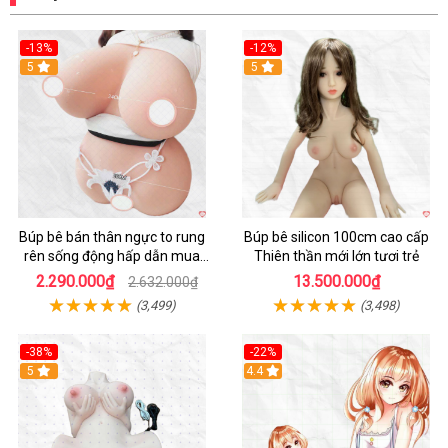
-13%
-12%
Hot
5
5
Búp bê bán thân ngực to rung
Búp bê silicon 100cm cao cấp
rên sống động hấp dẫn mua
Thiên thần mới lớn tươi trẻ
ngay
2.290.000₫
13.500.000₫
2.632.000₫
(3,499)
(3,498)
-38%
-22%
Hot
5
Hot
4.4