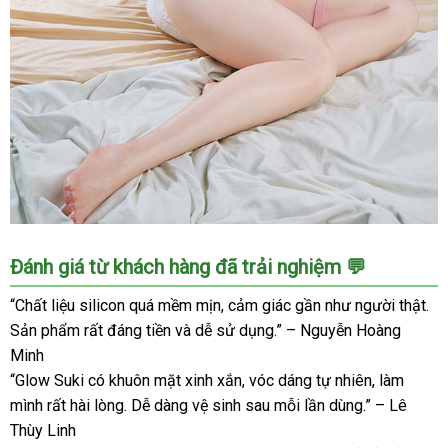
Búp
Đánh giá từ khách hàng đã trải nghiệm 💬
Bê
Tình
“Chất liệu silicon quá mềm mịn, cảm giác gần như người thật.
Dục
Sản phẩm rất đáng tiền và dễ sử dụng.” – Nguyễn Hoàng
Gái
Minh
Xinh
“Glow Suki có khuôn mặt xinh xắn, vóc dáng tự nhiên, làm
165T
mình rất hài lòng. Dễ dàng vệ sinh sau mỗi lần dùng.” – Lê
S20
Thùy Linh
Glow