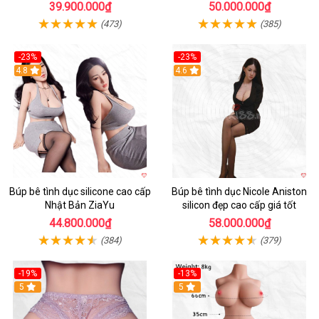
Người Chơi
ngào, chân thực
39.900.000₫
50.000.000₫
(473)
(385)
-23%
-23%
4.8
4.6
Búp bê tình dục silicone cao cấp
Búp bê tình dục Nicole Aniston
Nhật Bản ZiaYu
silicon đẹp cao cấp giá tốt
44.800.000₫
58.000.000₫
(384)
(379)
-19%
-13%
Hot
5
5