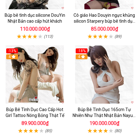
Búp bê tình dục silicone DouYin
Cô giáo Hao Douyin ngực khủng
Nhật Bản cao cấp hút khách
silicon Starpery búp bê tình dục
cao cấp 172cm
110.000.000₫
85.000.000₫
(113)
(89)
-13%
-18%
4
4
Búp Bê Tình Dục Cao Cấp Hot
Búp Bê Tình Dục 165cm Tự
Girl Tattoo Nóng Bỏng Thật Tế
Nhiên Như Thật Nhật Bản Nayuki
Cao Cấp
89.900.000₫
190.000.000₫
(85)
(80)