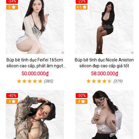
-34%
-23%
5
4.6
Búp bê tình dục Feifei 165cm
Búp bê tình dục Nicole Aniston
silicon cao cấp, phát âm ngọt
silicon đẹp cao cấp giá tốt
ngào, chân thực
50.000.000₫
58.000.000₫
(385)
(379)
-40%
-30%
4
4