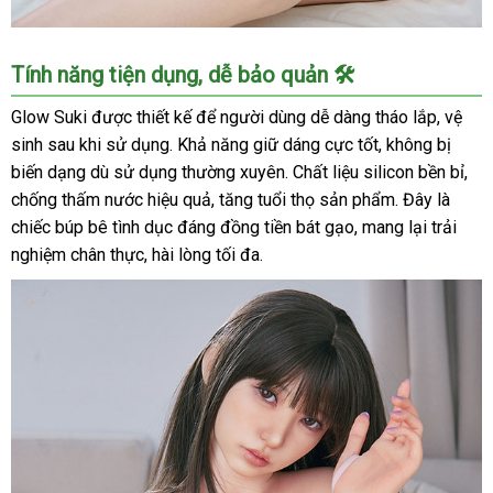
Búp
Tính năng tiện dụng, dễ bảo quản 🛠️
Bê
Tình
Glow Suki được thiết kế để người dùng dễ dàng tháo lắp, vệ
Dục
sinh sau khi sử dụng. Khả năng giữ dáng cực tốt, không bị
Gái
biến dạng dù sử dụng thường xuyên. Chất liệu silicon bền bỉ,
Xinh
chống thấm nước hiệu quả, tăng tuổi thọ sản phẩm. Đây là
165T
chiếc búp bê tình dục đáng đồng tiền bát gạo, mang lại trải
S20
nghiệm chân thực, hài lòng tối đa.
Glow
Suki
5
Mềm
Mại
Cực
Phẩm