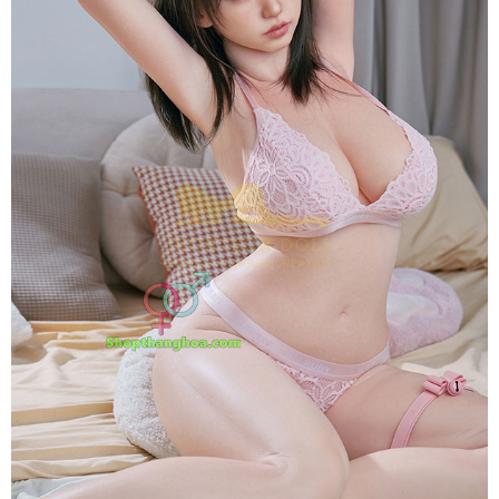
S20
Glow
Suki
5
Mềm
Mại
Cực
Phẩm