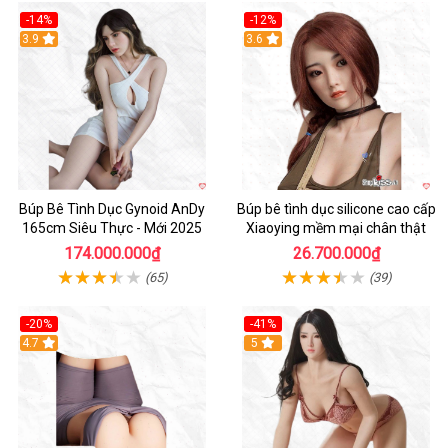
-14%
-12%
3.9
3.6
Búp Bê Tình Dục Gynoid AnDy
Búp bê tình dục silicone cao cấp
165cm Siêu Thực - Mới 2025
Xiaoying mềm mại chân thật
174.000.000₫
26.700.000₫
(65)
(39)
-20%
-41%
Hot
4.7
5