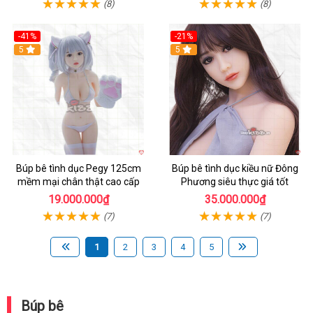
(8)
(8)
-41%
-21%
Hot
5
Hot
5
Búp bê tình dục Pegy 125cm
Búp bê tình dục kiều nữ Đông
mềm mại chân thật cao cấp
Phương siêu thực giá tốt
19.000.000₫
35.000.000₫
(7)
(7)
1
2
3
4
5
Búp bê