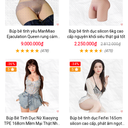
Búp bê tình yêu ManMiao
Búp bê tình dục silicon 6kg cao
Ejaculation Queen rung cảm
cấp nguyên khối siêu thật giá tốt
biến sưởi ấm phun nước thông
9.000.000₫
2.250.000₫
2.812.000₫
minh
(478)
(475)
-36%
-34%
Hot
5
5
Búp Bê Tình Dục Nữ Xiaoying
Búp bê tình dục Feifei 165cm
TPE 168cm Mềm Mại Thật Như
silicon cao cấp, phát âm ngọt