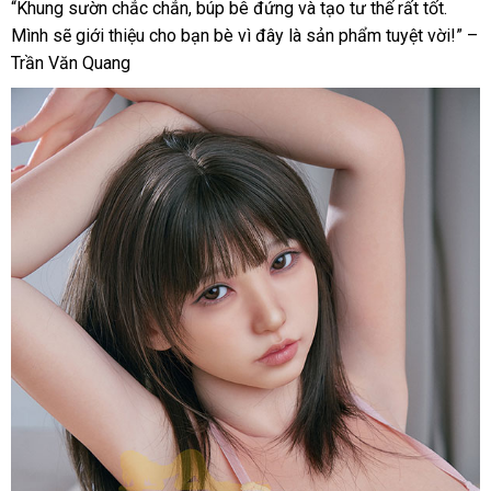
Suki
“Khung sườn chắc chắn, búp bê đứng và tạo tư thế rất tốt.
5
Mình sẽ giới thiệu cho bạn bè vì đây là sản phẩm tuyệt vời!” –
Mềm
Trần Văn Quang
Mại
Cực
Phẩm