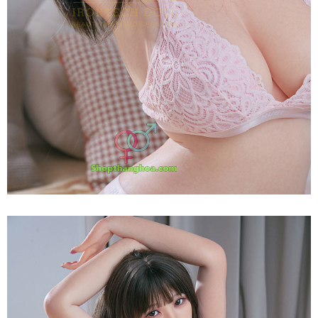
Búp
Bê
Tình
Dục
Gái
Xinh
165T