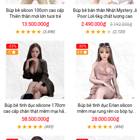
Búp bê silicon 100cm cao cấp
Búp bê bán thân Nhật Mystery Ji
Thiên thần mới lớn tươi trẻ
Poor Loli 6kg chất lượng cao
13.500.000₫
2.490.000₫
3.192.000₫
(3,498)
(2,720)
-33%
-30%
5
4.8
Búp bê tình dục silicone 170cm
Búp bê tình dục Erlan silicon
cao cấp chân thật mềm mại hấp
mềm mại rung rên co bóp tự
dẫn
động
58.500.000₫
28.000.000₫
(495)
(494)