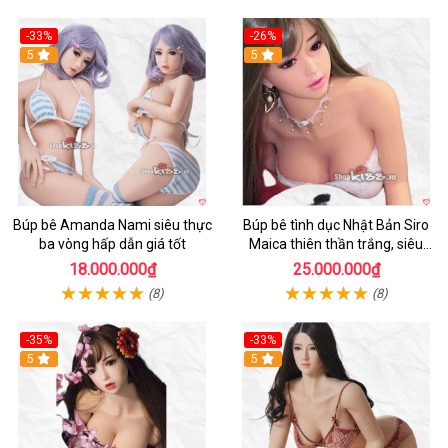
-33%
-26%
Hot
5
Hot
5
Búp bê Amanda Nami siêu thực
Búp bê tình dục Nhật Bản Siro
ba vòng hấp dẫn giá tốt
Maica thiên thần trắng, siêu
thực, thoải mái
18.000.000₫
25.000.000₫
(8)
(8)
-35%
-33%
Hot
5
Hot
5