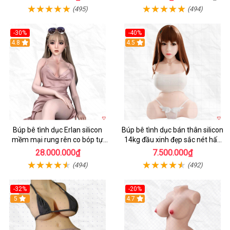
(495)
(494)
-30%
-40%
4.8
4.5
Búp bê tình dục Erlan silicon
Búp bê tình dục bán thân silicon
mềm mại rung rên co bóp tự
14kg đầu xinh đẹp sắc nét hấp
động
dẫn
28.000.000₫
7.500.000₫
(494)
(492)
-32%
-20%
5
4.7