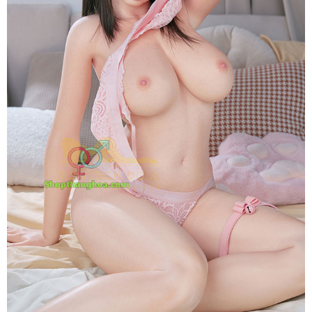
Glow
Suki
5
Mềm
Mại
Cực
Phẩm