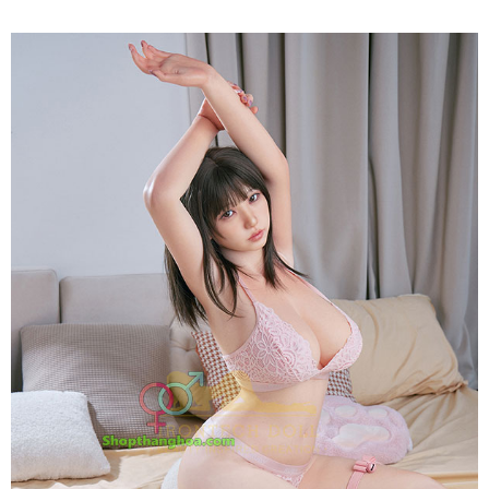
Búp
Bê
Tình
Dục
Gái
Xinh
165T
S20
Glow
Suki
5
Mềm
Mại
Cực
Phẩm