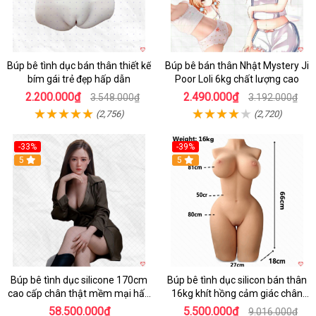
Búp bê tình dục bán thân thiết kế
Búp bê bán thân Nhật Mystery Ji
bím gái trẻ đẹp hấp dẫn
Poor Loli 6kg chất lượng cao
2.200.000₫
2.490.000₫
3.548.000₫
3.192.000₫
(2,756)
(2,720)
-33%
-39%
5
5
Búp bê tình dục silicone 170cm
Búp bê tình dục silicon bán thân
cao cấp chân thật mềm mại hấp
16kg khít hồng cảm giác chân
dẫn
thực mê hoặc
58.500.000₫
5.500.000₫
9.016.000₫