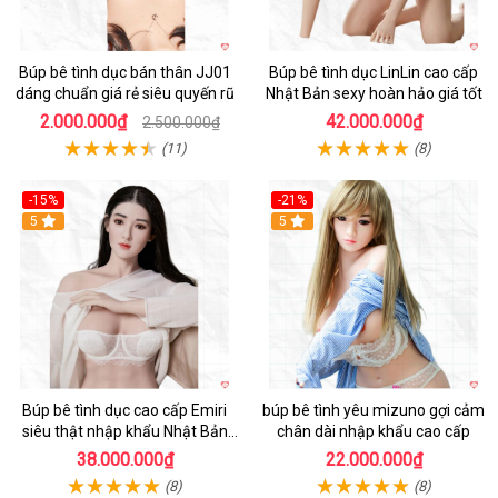
Búp bê tình dục bán thân JJ01
Búp bê tình dục LinLin cao cấp
dáng chuẩn giá rẻ siêu quyến rũ
Nhật Bản sexy hoàn hảo giá tốt
2.000.000₫
42.000.000₫
2.500.000₫
(11)
(8)
-15%
-21%
5
5
Búp bê tình dục cao cấp Emiri
búp bê tình yêu mizuno gợi cảm
siêu thật nhập khẩu Nhật Bản
chân dài nhập khẩu cao cấp
giá tốt
38.000.000₫
22.000.000₫
(8)
(8)