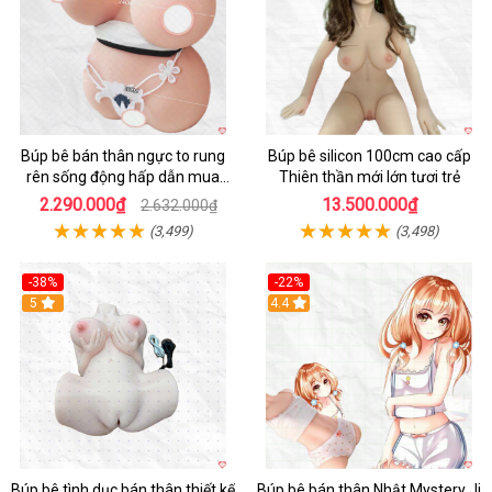
Búp bê bán thân ngực to rung
Búp bê silicon 100cm cao cấp
rên sống động hấp dẫn mua
Thiên thần mới lớn tươi trẻ
ngay
2.290.000₫
13.500.000₫
2.632.000₫
(3,499)
(3,498)
-38%
-22%
Hot
5
Hot
4.4
Búp bê tình dục bán thân thiết kế
Búp bê bán thân Nhật Mystery Ji