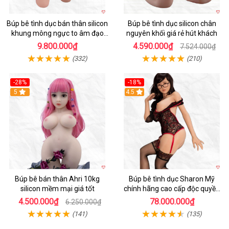
Búp bê tình dục bán thân silicon
Búp bê tình dục silicon chân
khung mông ngực to âm đạo
nguyên khối giá rẻ hút khách
khít chặt tự nhiên
9.800.000₫
4.590.000₫
7.524.000₫
(332)
(210)
-28%
-18%
5
Hot
4.5
Búp bê bán thân Ahri 10kg
Búp bê tình dục Sharon Mỹ
silicon mềm mại giá tốt
chính hãng cao cấp độc quyền
giá tốt
4.500.000₫
78.000.000₫
6.250.000₫
(141)
(135)