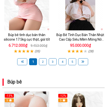
Búp bê tình dục bán thân
Búp Bê Tình Dục Bán Thân Nhật
silicone 17.5kg cực thật, giá tốt
Cao Cấp Siêu Mềm Mông Nở
Quyến Rũ
6.712.000₫
95.000.000₫
9.453.000₫
(35)
(28)
1
2
3
4
5
Búp bê
-13%
-12%
Hot
5
5