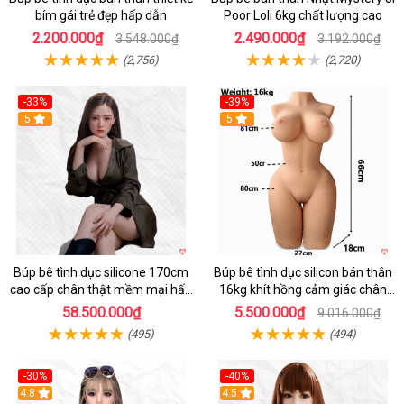
bím gái trẻ đẹp hấp dẫn
Poor Loli 6kg chất lượng cao
2.200.000₫
2.490.000₫
3.548.000₫
3.192.000₫
(2,756)
(2,720)
-33%
-39%
5
5
Búp bê tình dục silicone 170cm
Búp bê tình dục silicon bán thân
cao cấp chân thật mềm mại hấp
16kg khít hồng cảm giác chân
dẫn
thực mê hoặc
58.500.000₫
5.500.000₫
9.016.000₫
(495)
(494)
-30%
-40%
4.8
4.5