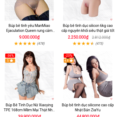
Búp bê tình yêu ManMiao
Búp bê tình dục silicon 6kg cao
Ejaculation Queen rung cảm
cấp nguyên khối siêu thật giá tốt
biến sưởi ấm phun nước thông
9.000.000₫
2.250.000₫
2.812.000₫
minh
(478)
(475)
-36%
-23%
Hot
5
4.8
Búp Bê Tình Dục Nữ Xiaoying
Búp bê tình dục silicone cao cấp
TPE 168cm Mềm Mại Thật Như
Nhật Bản ZiaYu
Người Chơi
39.900.000₫
44.800.000₫