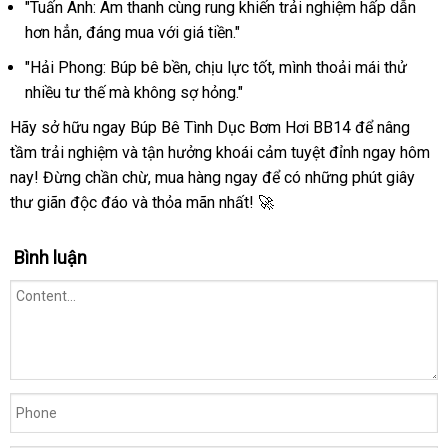
"Tuấn Anh: Âm thanh cùng rung khiến trải nghiệm hấp dẫn
hơn hẳn, đáng mua với giá tiền."
"Hải Phong: Búp bê bền, chịu lực tốt, mình thoải mái thử
nhiều tư thế mà không sợ hỏng."
Hãy sở hữu ngay Búp Bê Tình Dục Bơm Hơi BB14 để nâng
tầm trải nghiệm và tận hưởng khoái cảm tuyệt đỉnh ngay hôm
nay! Đừng chần chừ, mua hàng ngay để có những phút giây
thư giãn độc đáo và thỏa mãn nhất! 🚀
Bình luận