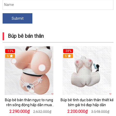
Búp bê bán thân
-13%
-38%
Hot
5
Hot
5
Búp bê bán thân ngực to rung
Búp bê tình dục bán thân thiết kế
rên sống động hấp dẫn mua
bím gái trẻ đẹp hấp dẫn
ngay
2.290.000₫
2.200.000₫
2.632.000₫
3.548.000₫