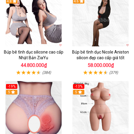
4.8
4.6
Búp bê tình dục silicone cao cấp
Búp bê tình dục Nicole Aniston
Nhật Bản ZiaYu
silicon đẹp cao cấp giá tốt
44.800.000₫
58.000.000₫
(384)
(379)
-19%
-13%
Hot
5
5