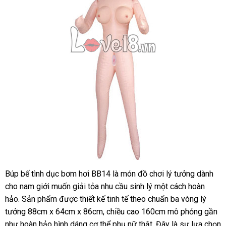
Búp bế tình dục bơm hơi BB14 là món đồ chơi lý tưởng dành
Nơi
cho nam giới muốn giải tỏa nhu cầu sinh lý một cách hoàn
bán
Búp
hảo. Sản phẩm được thiết kế tinh tế theo chuẩn ba vòng lý
Bê
tưởng 88cm x 64cm x 86cm, chiều cao 160cm mô phỏng gần
Tình
như hoàn hảo hình dáng cơ thể phụ nữ thật. Đây là sự lựa chọn