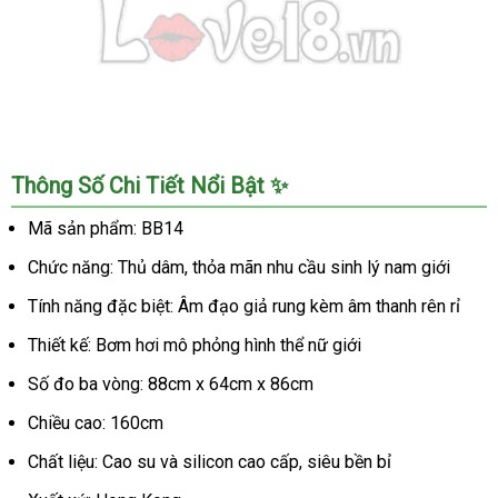
Nơi
Thông Số Chi Tiết Nổi Bật ✨
bán
Búp
Mã sản phẩm: BB14
Bê
Chức năng: Thủ dâm, thỏa mãn nhu cầu sinh lý nam giới
Tình
Dục
Tính năng đặc biệt: Âm đạo giả rung kèm âm thanh rên rỉ
Bơm
Hơi
Thiết kế: Bơm hơi mô phỏng hình thể nữ giới
Giá
Số đo ba vòng: 88cm x 64cm x 86cm
Rẻ
giá
Chiều cao: 160cm
tốt
Chất liệu: Cao su và silicon cao cấp, siêu bền bỉ