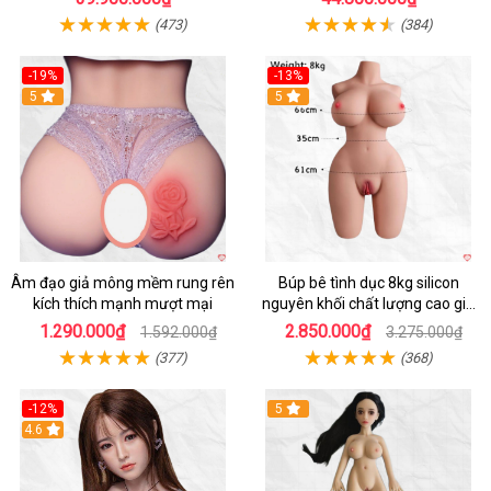
(473)
(384)
-19%
-13%
Hot
5
5
Âm đạo giả mông mềm rung rên
Búp bê tình dục 8kg silicon
kích thích mạnh mượt mại
nguyên khối chất lượng cao giá
tốt
1.290.000₫
2.850.000₫
1.592.000₫
3.275.000₫
(377)
(368)
-12%
5
Hot
4.6