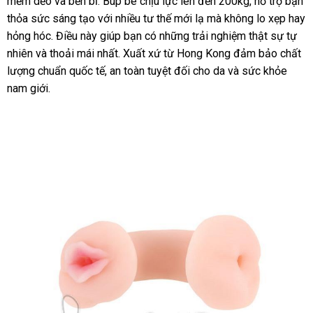
mềm dẻo và bền bỉ. Búp bê chịu lực lên đến 200kg, hỗ trợ bạn
thỏa sức sáng tạo với nhiều tư thế mới lạ mà không lo xẹp hay
hỏng hóc. Điều này giúp bạn có những trải nghiệm thật sự tự
nhiên và thoải mái nhất. Xuất xứ từ Hong Kong đảm bảo chất
lượng chuẩn quốc tế, an toàn tuyệt đối cho da và sức khỏe
nam giới.