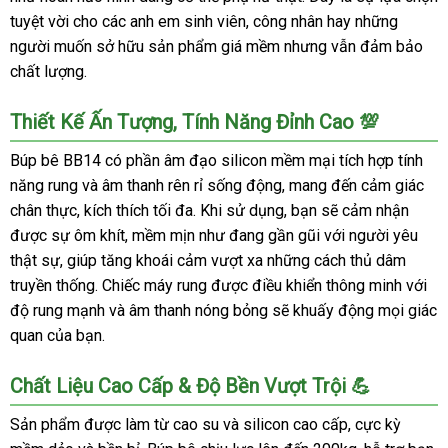
Dục
tuyệt vời cho các anh em sinh viên, công nhân hay những
Bơm
người muốn sở hữu sản phẩm giá mềm nhưng vẫn đảm bảo
Hơi
chất lượng.
Giá
Rẻ
Thiết Kế Ấn Tượng, Tính Năng Đỉnh Cao 💯
giá
tốt
Búp bê BB14 có phần âm đạo silicon mềm mại tích hợp tính
năng rung và âm thanh rên rỉ sống động, mang đến cảm giác
chân thực, kích thích tối đa. Khi sử dụng, bạn sẽ cảm nhận
được sự ôm khít, mềm mịn như đang gần gũi với người yêu
thật sự, giúp tăng khoái cảm vượt xa những cách thủ dâm
truyền thống. Chiếc máy rung được điều khiển thông minh với
độ rung mạnh và âm thanh nóng bỏng sẽ khuấy động mọi giác
quan của bạn.
Chất Liệu Cao Cấp & Độ Bền Vượt Trội 💪
Sản phẩm được làm từ cao su và silicon cao cấp, cực kỳ