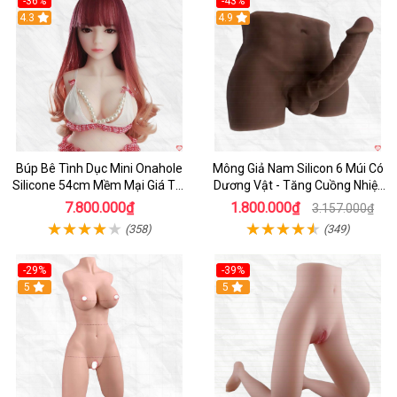
-36%
-43%
4.3
Hot
4.9
Búp Bê Tình Dục Mini Onahole
Mông Giả Nam Silicon 6 Múi Có
Silicone 54cm Mềm Mại Giá Tốt
Dương Vật - Tăng Cuồng Nhiệt
Đáng Mua
Đêm
7.800.000₫
1.800.000₫
3.157.000₫
(358)
(349)
-29%
-39%
5
5