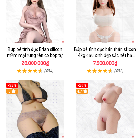
Búp bê tình dục Erlan silicon
Búp bê tình dục bán thân silicon
mềm mại rung rên co bóp tự
14kg đầu xinh đẹp sắc nét hấp
động
dẫn
28.000.000₫
7.500.000₫
(494)
(492)
-32%
-20%
5
4.7