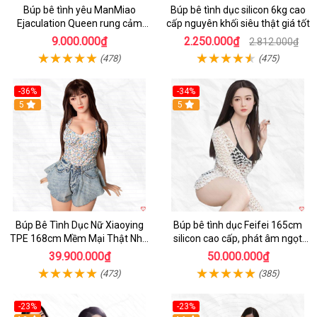
Búp bê tình yêu ManMiao
Búp bê tình dục silicon 6kg cao
Ejaculation Queen rung cảm
cấp nguyên khối siêu thật giá tốt
biến sưởi ấm phun nước thông
9.000.000₫
2.250.000₫
2.812.000₫
minh
(478)
(475)
-36%
-34%
Hot
5
5
Búp Bê Tình Dục Nữ Xiaoying
Búp bê tình dục Feifei 165cm
TPE 168cm Mềm Mại Thật Như
silicon cao cấp, phát âm ngọt
Người Chơi
ngào, chân thực
39.900.000₫
50.000.000₫
(473)
(385)
-23%
-23%