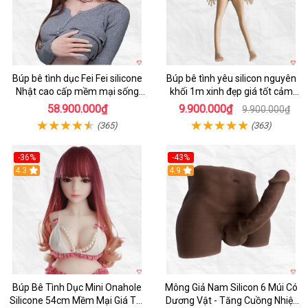
Búp bê tình dục Fei Fei silicone
Búp bê tình yêu silicon nguyên
Nhật cao cấp mềm mại sống
khối 1m xinh đẹp giá tốt cảm
động
giác thật
58.900.000₫
9.900.000₫
9.900.000₫
(365)
(363)
-36%
-43%
4.3
Hot
4.9
Búp Bê Tình Dục Mini Onahole
Mông Giả Nam Silicon 6 Múi Có
Silicone 54cm Mềm Mại Giá Tốt
Dương Vật - Tăng Cuồng Nhiệt