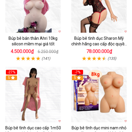
Búp bê bán thân Ahri 10kg
Búp bê tình dục Sharon Mỹ
silicon mềm mại giá tốt
chính hãng cao cấp độc quyền
giá tốt
4.500.000₫
78.000.000₫
6.250.000₫
(141)
(135)
-27%
-7%
5
5
Búp bê tình dục cao cấp 1m50
Búp bê tình dục mini nam nhỏ