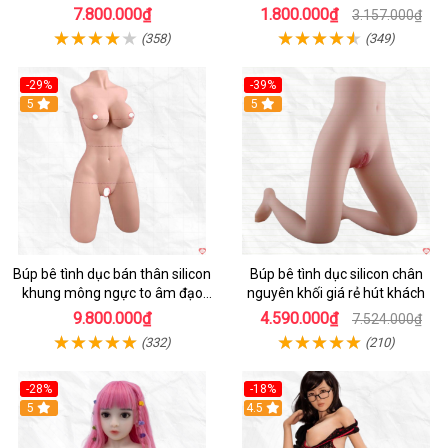
Đáng Mua
Đêm
7.800.000₫
1.800.000₫
3.157.000₫
(358)
(349)
-29%
-39%
5
5
Búp bê tình dục bán thân silicon
Búp bê tình dục silicon chân
khung mông ngực to âm đạo
nguyên khối giá rẻ hút khách
khít chặt tự nhiên
9.800.000₫
4.590.000₫
7.524.000₫
(332)
(210)
-28%
-18%
5
Hot
4.5