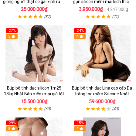
giống người thật cô gái xinh rung
gọn silicon mềm mại kích thích
co bóp
cực mạnh
25.000.000₫
3.950.000₫
4.247.000₫
(87)
(71)
-27%
-24%
5
Hot
4
Búp bê tình dục silicon 1m25
Búp bê tình dục Lina cao cấp Da
18kg Nhật Bản mềm mại giá tốt
trắng tóc mềm Silicone Nhật
Bản
15.500.000₫
59.600.000₫
(69)
(43)
-29%
-15%
5
4