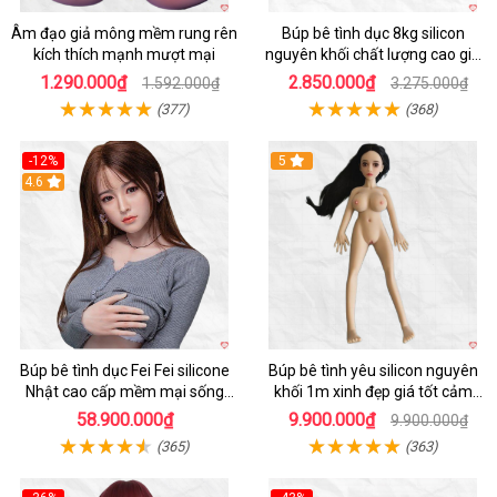
Âm đạo giả mông mềm rung rên
Búp bê tình dục 8kg silicon
kích thích mạnh mượt mại
nguyên khối chất lượng cao giá
tốt
1.290.000₫
2.850.000₫
1.592.000₫
3.275.000₫
(377)
(368)
-12%
5
Hot
4.6
Búp bê tình dục Fei Fei silicone
Búp bê tình yêu silicon nguyên
Nhật cao cấp mềm mại sống
khối 1m xinh đẹp giá tốt cảm
động
giác thật
58.900.000₫
9.900.000₫
9.900.000₫
(365)
(363)