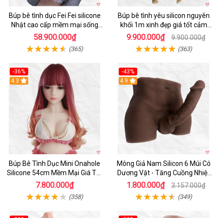
Búp bê tình dục Fei Fei silicone
Búp bê tình yêu silicon nguyên
Nhật cao cấp mềm mại sống
khối 1m xinh đẹp giá tốt cảm
động
giác thật
58.900.000₫
9.900.000₫
9.900.000₫
(365)
(363)
-36%
-43%
4.3
Hot
4.9
Búp Bê Tình Dục Mini Onahole
Mông Giả Nam Silicon 6 Múi Có
Silicone 54cm Mềm Mại Giá Tốt
Dương Vật - Tăng Cuồng Nhiệt
Đáng Mua
Đêm
7.800.000₫
1.800.000₫
3.157.000₫
(358)
(349)