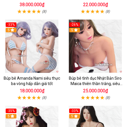
giá tốt
38.000.000₫
22.000.000₫
(8)
(8)
-33%
-26%
Hot
5
Hot
5
Búp bê Amanda Nami siêu thực
Búp bê tình dục Nhật Bản Siro
ba vòng hấp dẫn giá tốt
Maica thiên thần trắng, siêu
thực, thoải mái
18.000.000₫
25.000.000₫
(8)
(8)
-35%
-33%
Hot
5
Hot
5