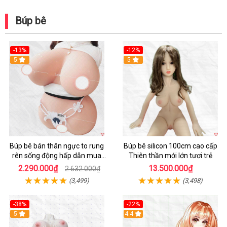
Búp bê
-13%
-12%
Hot
5
5
Búp bê bán thân ngực to rung
Búp bê silicon 100cm cao cấp
rên sống động hấp dẫn mua
Thiên thần mới lớn tươi trẻ
ngay
2.290.000₫
13.500.000₫
2.632.000₫
(3,499)
(3,498)
-38%
-22%
Hot
5
Hot
4.4