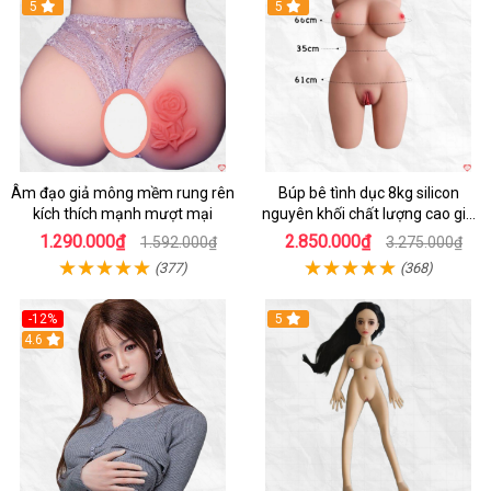
Hot
5
5
Âm đạo giả mông mềm rung rên
Búp bê tình dục 8kg silicon
kích thích mạnh mượt mại
nguyên khối chất lượng cao giá
tốt
1.290.000₫
2.850.000₫
1.592.000₫
3.275.000₫
(377)
(368)
-12%
5
Hot
4.6