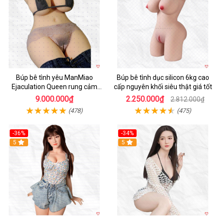
Búp bê tình yêu ManMiao
Búp bê tình dục silicon 6kg cao
Ejaculation Queen rung cảm
cấp nguyên khối siêu thật giá tốt
biến sưởi ấm phun nước thông
9.000.000₫
2.250.000₫
2.812.000₫
minh
(478)
(475)
-36%
-34%
Hot
5
5