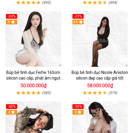
(495)
(494)
-34%
-23%
5
4.6
Búp bê tình dục Feifei 165cm
Búp bê tình dục Nicole Aniston
silicon cao cấp, phát âm ngọt
silicon đẹp cao cấp giá tốt
ngào, chân thực
50.000.000₫
58.000.000₫
(385)
(379)
-40%
-30%
4
4