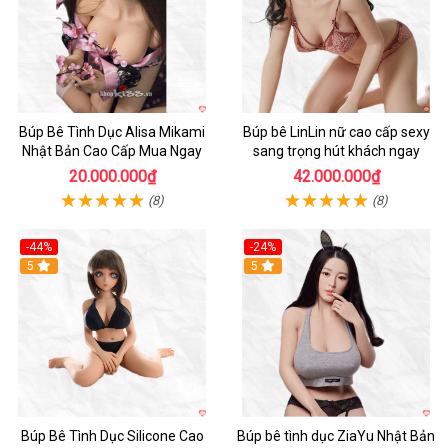
Búp Bê Tình Dục Alisa Mikami
Búp bê LinLin nữ cao cấp sexy
Nhật Bản Cao Cấp Mua Ngay
sang trọng hút khách ngay
20.000.000₫
42.000.000₫
(8)
(8)
-44%
-24%
Hot
5
Hot
5
Búp Bê Tình Dục Silicone Cao
Búp bê tình dục ZiaYu Nhật Bản