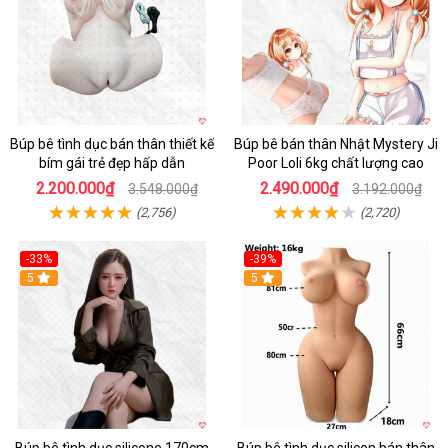
Búp bê tình dục bán thân thiết kế
Búp bê bán thân Nhật Mystery Ji
bím gái trẻ đẹp hấp dẫn
Poor Loli 6kg chất lượng cao
2.200.000₫
2.490.000₫
3.548.000₫
3.192.000₫
(2,756)
(2,720)
-33%
-39%
5
5
Búp bê tình dục silicone 170cm
Búp bê tình dục silicon bán thân