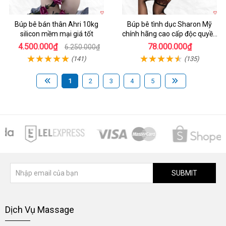
Búp bê bán thân Ahri 10kg
Búp bê tình dục Sharon Mỹ
silicon mềm mại giá tốt
chính hãng cao cấp độc quyền
giá tốt
4.500.000₫
78.000.000₫
6.250.000₫
(141)
(135)
1
2
3
4
5
SUBMIT
Dịch Vụ Massage