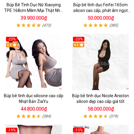
Búp Bê Tình Dục Nữ Xiaoying
Búp bê tình dục Feifei 165cm
TPE 168cm Mềm Mại Thật Như
silicon cao cấp, phát âm ngọt
Người Chơi
ngào, chân thực
39.900.000₫
50.000.000₫
(473)
(385)
-23%
-23%
4.8
4.6
Búp bê tình dục silicone cao cấp
Búp bê tình dục Nicole Aniston
Nhật Bản ZiaYu
silicon đẹp cao cấp giá tốt
44.800.000₫
58.000.000₫
(384)
(379)
-19%
-13%