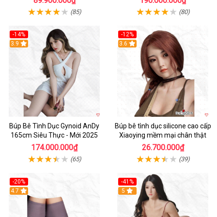
89.900.000₫
190.000.000₫
(85)
(80)
-14%
-12%
3.9
3.6
Búp Bê Tình Dục Gynoid AnDy
Búp bê tình dục silicone cao cấp
165cm Siêu Thực - Mới 2025
Xiaoying mềm mại chân thật
174.000.000₫
26.700.000₫
(65)
(39)
-20%
-41%
Hot
4.7
5