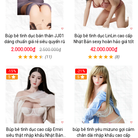
Búp bê tình dục bán thân JJ01
Búp bê tình dục LinLin cao cấp
dáng chuẩn giá rẻ siêu quyến rũ
Nhật Bản sexy hoàn hảo giá tốt
2.000.000₫
42.000.000₫
2.500.000₫
(11)
(8)
-15%
-21%
5
5
Búp bê tình dục cao cấp Emiri
búp bê tình yêu mizuno gợi cảm
siêu thật nhập khẩu Nhật Bản
chân dài nhập khẩu cao cấp