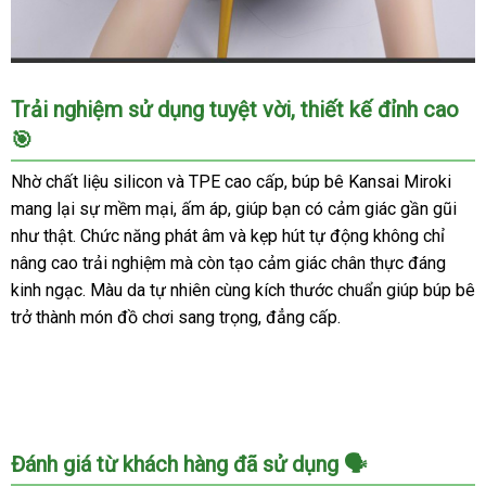
Búp
Trải nghiệm sử dụng tuyệt vời, thiết kế đỉnh cao
bê
🎯
Kansai
Miroki
Nhờ chất liệu silicon và TPE cao cấp, búp bê Kansai Miroki
158cm
mang lại sự mềm mại, ấm áp, giúp bạn có cảm giác gần gũi
cao
như thật. Chức năng phát âm và kẹp hút tự động không chỉ
cấp
nâng cao trải nghiệm mà còn tạo cảm giác chân thực đáng
Siêu
thực
kinh ngạc. Màu da tự nhiên cùng kích thước chuẩn giúp búp bê
Nâng
trở thành món đồ chơi sang trọng, đẳng cấp.
tầm
trải
nghiệm
Đánh giá từ khách hàng đã sử dụng 🗣️