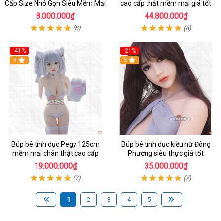
Cấp Size Nhỏ Gọn Siêu Mềm Mại
cao cấp thật mềm mại giá tốt
8.000.000₫
44.800.000₫
(8)
(8)
-41%
-21%
Hot
5
Hot
5
Búp bê tình dục Pegy 125cm
Búp bê tình dục kiều nữ Đông
mềm mại chân thật cao cấp
Phương siêu thực giá tốt
19.000.000₫
35.000.000₫
(7)
(7)
1
2
3
4
5