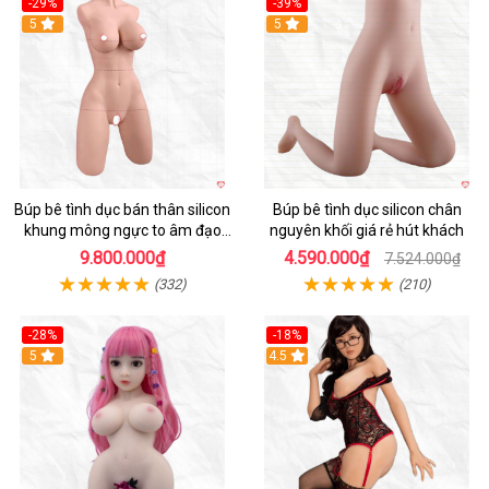
-29%
-39%
5
5
Búp bê tình dục bán thân silicon
Búp bê tình dục silicon chân
khung mông ngực to âm đạo
nguyên khối giá rẻ hút khách
khít chặt tự nhiên
9.800.000₫
4.590.000₫
7.524.000₫
(332)
(210)
-28%
-18%
5
Hot
4.5