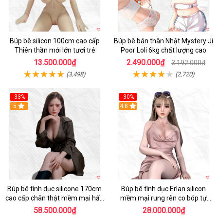
Búp bê silicon 100cm cao cấp
Búp bê bán thân Nhật Mystery Ji
Thiên thần mới lớn tươi trẻ
Poor Loli 6kg chất lượng cao
13.500.000₫
2.490.000₫
3.192.000₫
(3,498)
(2,720)
-33%
-30%
5
4.8
Búp bê tình dục silicone 170cm
Búp bê tình dục Erlan silicon
cao cấp chân thật mềm mại hấp
mềm mại rung rên co bóp tự
dẫn
động
58.500.000₫
28.000.000₫