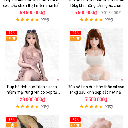
cao cấp chân thật mềm mại hấp
16kg khít hồng cảm giác chân
dẫn
thực mê hoặc
58.500.000₫
5.500.000₫
9.016.000₫
(495)
(494)
-30%
-40%
4.8
4.5
Búp bê tình dục Erlan silicon
Búp bê tình dục bán thân silicon
mềm mại rung rên co bóp tự
14kg đầu xinh đẹp sắc nét hấp
động
dẫn
28.000.000₫
7.500.000₫
(494)
(492)
-32%
-20%
5
4.7