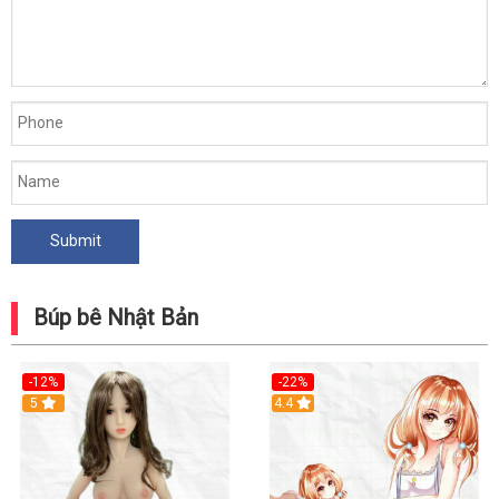
Búp bê Nhật Bản
-12%
-22%
5
Hot
4.4