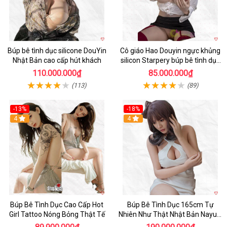
Búp bê tình dục silicone DouYin
Cô giáo Hao Douyin ngực khủng
Nhật Bản cao cấp hút khách
silicon Starpery búp bê tình dục
cao cấp 172cm
110.000.000₫
85.000.000₫
(113)
(89)
-13%
-18%
4
4
Búp Bê Tình Dục Cao Cấp Hot
Búp Bê Tình Dục 165cm Tự
Girl Tattoo Nóng Bỏng Thật Tế
Nhiên Như Thật Nhật Bản Nayuki
Cao Cấp