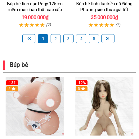
Búp bê tình dục Pegy 125cm
Búp bê tình dục kiều nữ Đông
mềm mại chân thật cao cấp
Phương siêu thực giá tốt
19.000.000₫
35.000.000₫
(7)
(7)
1
2
3
4
5
Búp bê
-13%
-12%
Hot
5
5