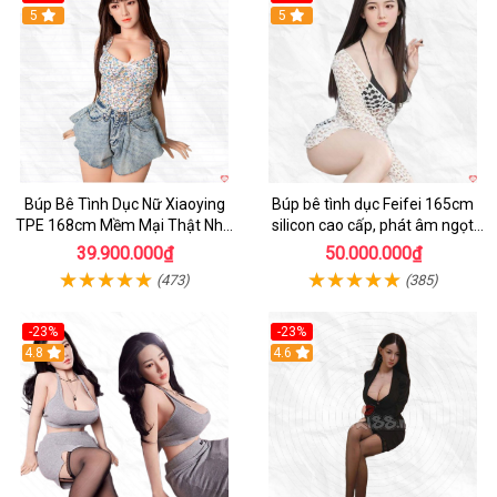
Hot
5
5
Búp Bê Tình Dục Nữ Xiaoying
Búp bê tình dục Feifei 165cm
TPE 168cm Mềm Mại Thật Như
silicon cao cấp, phát âm ngọt
Người Chơi
ngào, chân thực
39.900.000₫
50.000.000₫
(473)
(385)
-23%
-23%
4.8
4.6