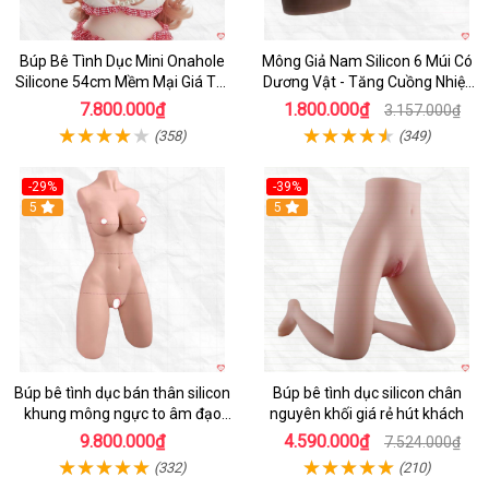
Búp Bê Tình Dục Mini Onahole
Mông Giả Nam Silicon 6 Múi Có
Silicone 54cm Mềm Mại Giá Tốt
Dương Vật - Tăng Cuồng Nhiệt
Đáng Mua
Đêm
7.800.000₫
1.800.000₫
3.157.000₫
(358)
(349)
-29%
-39%
5
5
Búp bê tình dục bán thân silicon
Búp bê tình dục silicon chân
khung mông ngực to âm đạo
nguyên khối giá rẻ hút khách
khít chặt tự nhiên
9.800.000₫
4.590.000₫
7.524.000₫
(332)
(210)