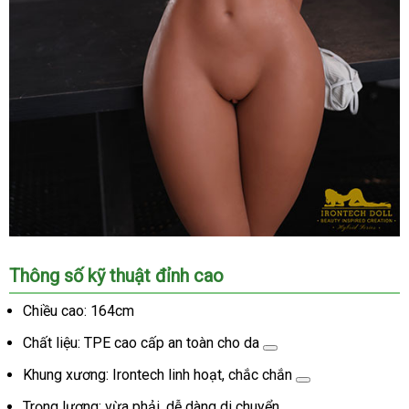
Búp
Thông số kỹ thuật đỉnh cao
bê
Irontech
Chiều cao: 164cm
Doll
Chất liệu:
TPE cao cấp an toàn cho da
Hybrid
164cm
Khung xương:
Irontech linh hoạt, chắc chắn
TPE
Eileen
Trọng lượng: vừa phải, dễ dàng di chuyển