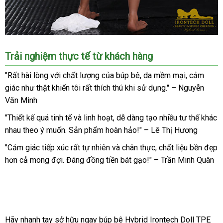
Búp
Trải nghiệm thực tế từ khách hàng
bê
Irontech
"Rất hài lòng với chất lượng của búp bê, da mềm mại, cảm
Doll
giác như thật khiến tôi rất thích thú khi sử dụng." – Nguyễn
Hybrid
Văn Minh
164cm
TPE
"Thiết kế quá tinh tế và linh hoạt, dễ dàng tạo nhiều tư thế khác
Eileen
nhau theo ý muốn. Sản phẩm hoàn hảo!" – Lê Thị Hương
S40
"Cảm giác tiếp xúc rất tự nhiên và chân thực, chất liệu bền đẹp
cao
cấp
hơn cả mong đợi. Đáng đồng tiền bát gạo!" – Trần Minh Quân
Hãy nhanh tay sở hữu ngay búp bê Hybrid Irontech Doll TPE