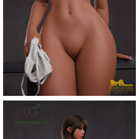
Búp
bê
Irontech
Doll
Hybrid