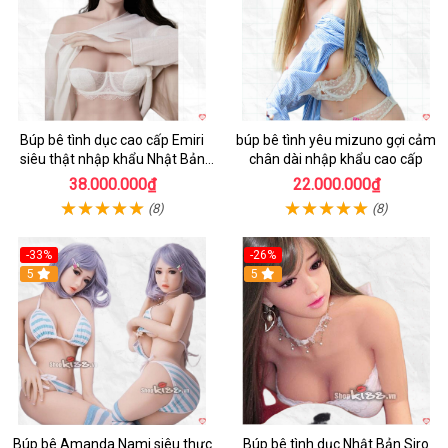
Búp bê tình dục cao cấp Emiri
búp bê tình yêu mizuno gợi cảm
siêu thật nhập khẩu Nhật Bản
chân dài nhập khẩu cao cấp
giá tốt
38.000.000₫
22.000.000₫
(8)
(8)
-33%
-26%
Hot
5
Hot
5
Búp bê Amanda Nami siêu thực
Búp bê tình dục Nhật Bản Siro