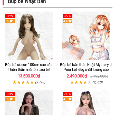
Búp bê Nhật Bản
-12%
-22%
5
Hot
4.4
Búp bê silicon 100cm cao cấp
Búp bê bán thân Nhật Mystery Ji
Thiên thần mới lớn tươi trẻ
Poor Loli 6kg chất lượng cao
13.500.000₫
2.490.000₫
3.192.000₫
(3,498)
(2,720)
-33%
-30%
5
4.8