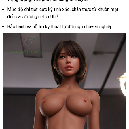
S40
Mức độ chi tiết: cực kỳ tinh xảo, chân thực từ khuôn mặt
cao
đến các đường nét cơ thể
cấp
Bảo hành và hỗ trợ kỹ thuật từ đội ngũ chuyên nghiệp