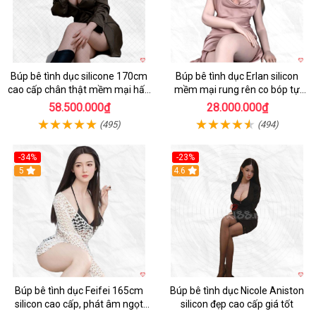
Búp bê tình dục silicone 170cm
Búp bê tình dục Erlan silicon
cao cấp chân thật mềm mại hấp
mềm mại rung rên co bóp tự
dẫn
động
58.500.000₫
28.000.000₫
(495)
(494)
-34%
-23%
5
4.6
Búp bê tình dục Feifei 165cm
Búp bê tình dục Nicole Aniston
silicon cao cấp, phát âm ngọt
silicon đẹp cao cấp giá tốt