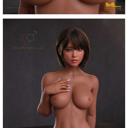
cấp
Búp
bê
Irontech
Doll
Hybrid
164cm
TPE
Eileen
S40
cao
cấp