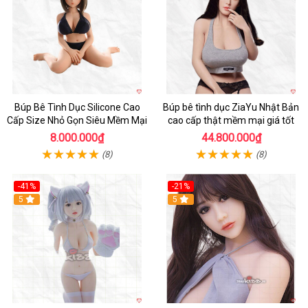
Búp Bê Tình Dục Silicone Cao
Búp bê tình dục ZiaYu Nhật Bản
Cấp Size Nhỏ Gọn Siêu Mềm Mại
cao cấp thật mềm mại giá tốt
8.000.000₫
44.800.000₫
(8)
(8)
-41%
-21%
Hot
5
Hot
5