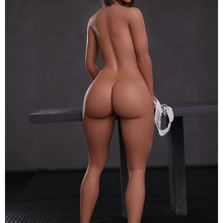
164cm
TPE
Eileen
S40
cao
cấp