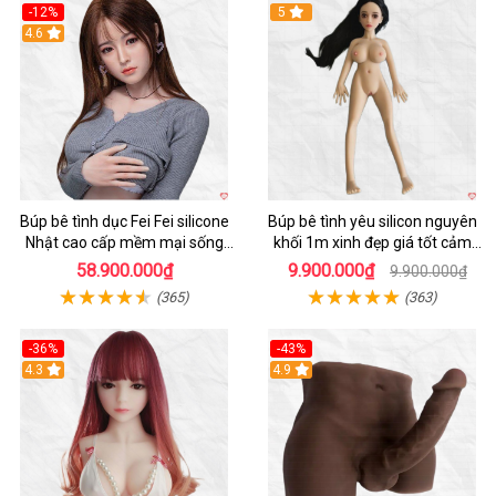
-12%
5
Hot
4.6
Búp bê tình dục Fei Fei silicone
Búp bê tình yêu silicon nguyên
Nhật cao cấp mềm mại sống
khối 1m xinh đẹp giá tốt cảm
động
giác thật
58.900.000₫
9.900.000₫
9.900.000₫
(365)
(363)
-36%
-43%
4.3
Hot
4.9