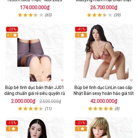
174.000.000₫
26.700.000₫
(65)
(39)
-20%
-41%
Hot
4.7
5
Búp bê tình dục bán thân JJ01
Búp bê tình dục LinLin cao cấp
dáng chuẩn giá rẻ siêu quyến rũ
Nhật Bản sexy hoàn hảo giá tốt
2.000.000₫
42.000.000₫
2.500.000₫
(11)
(8)
-15%
-21%
5
5