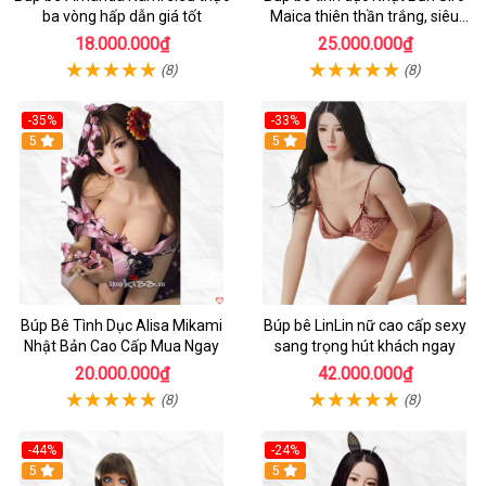
ba vòng hấp dẫn giá tốt
Maica thiên thần trắng, siêu
thực, thoải mái
18.000.000₫
25.000.000₫
(8)
(8)
-35%
-33%
Hot
5
Hot
5
Búp Bê Tình Dục Alisa Mikami
Búp bê LinLin nữ cao cấp sexy
Nhật Bản Cao Cấp Mua Ngay
sang trọng hút khách ngay
20.000.000₫
42.000.000₫
(8)
(8)
-44%
-24%
Hot
5
Hot
5