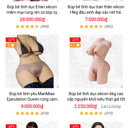
Búp bê tình dục Erlan silicon
Búp bê tình dục bán thân silicon
mềm mại rung rên co bóp tự
14kg đầu xinh đẹp sắc nét hấp
động
dẫn
28.000.000₫
7.500.000₫
(494)
(492)
-32%
-20%
5
4.7
Búp bê tình yêu ManMiao
Búp bê tình dục silicon 6kg cao
Ejaculation Queen rung cảm
cấp nguyên khối siêu thật giá tốt
biến sưởi ấm phun nước thông
9.000.000₫
2.250.000₫
2.812.000₫
minh
(478)
(475)
-36%
-34%