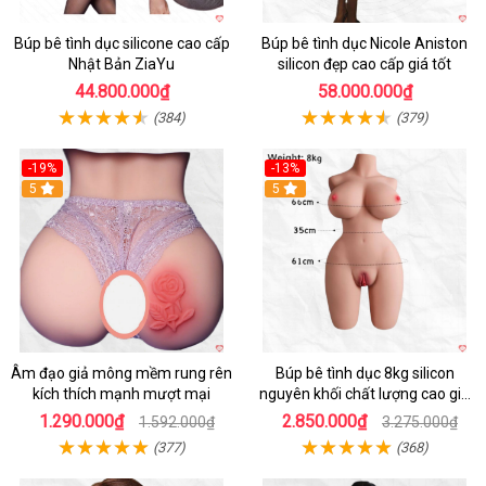
Búp bê tình dục silicone cao cấp
Búp bê tình dục Nicole Aniston
Nhật Bản ZiaYu
silicon đẹp cao cấp giá tốt
44.800.000₫
58.000.000₫
(384)
(379)
-19%
-13%
Hot
5
5
Âm đạo giả mông mềm rung rên
Búp bê tình dục 8kg silicon
kích thích mạnh mượt mại
nguyên khối chất lượng cao giá
tốt
1.290.000₫
2.850.000₫
1.592.000₫
3.275.000₫
(377)
(368)