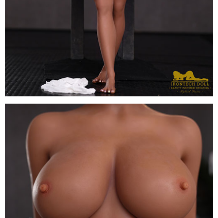
Búp
bê
Irontech
Doll
Hybrid
164cm
TPE
Eileen
S40
cao