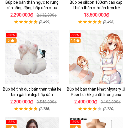
Búp bê bán thân ngực to rung
Búp bê silicon 100cm cao cấp
rên sống động hấp dẫn mua
Thiên thần mới lớn tươi trẻ
ngay
2.290.000₫
13.500.000₫
2.632.000₫
(3,499)
(3,498)
-38%
-22%
Hot
5
Hot
4.4
Búp bê tình dục bán thân thiết kế
Búp bê bán thân Nhật Mystery Ji
bím gái trẻ đẹp hấp dẫn
Poor Loli 6kg chất lượng cao
2.200.000₫
2.490.000₫
3.548.000₫
3.192.000₫
(2,756)
(2,720)
-33%
-39%
5
5