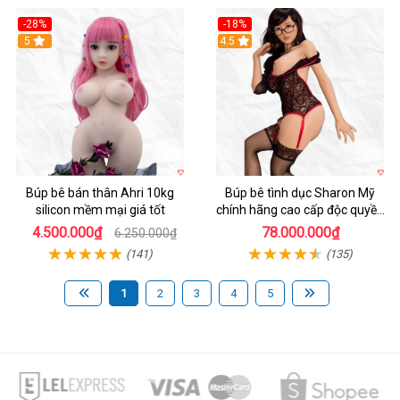
-28%
-18%
5
Hot
4.5
Búp bê bán thân Ahri 10kg
Búp bê tình dục Sharon Mỹ
silicon mềm mại giá tốt
chính hãng cao cấp độc quyền
giá tốt
4.500.000₫
78.000.000₫
6.250.000₫
(141)
(135)
1
2
3
4
5