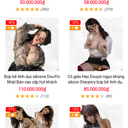
ngào, chân thực
50.000.000₫
58.000.000₫
(385)
(379)
-40%
-30%
4
4
Búp bê tình dục silicone DouYin
Cô giáo Hao Douyin ngực khủng
Nhật Bản cao cấp hút khách
silicon Starpery búp bê tình dục
cao cấp 172cm
110.000.000₫
85.000.000₫
(113)
(89)
-13%
-18%
4
4