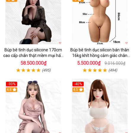
Búp bê tình dục silicone 170cm
Búp bê tình dục silicon bán thân
cao cấp chân thật mềm mại hấp
16kg khít hồng cảm giác chân
dẫn
thực mê hoặc
58.500.000₫
5.500.000₫
9.016.000₫
(495)
(494)
-30%
-40%
4.8
4.5